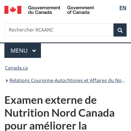
/
Sélec
EN
Passer
Passer
Passer
Government
au
à
à
de
of
contenu
«
la
Canada
Recherche
Rechercher
principal
Au
version
Rec
la
RCAANC
sujet
HTML
du
simplifiée
langu
Menu
gouvernement
MENU
PRINCIPAL
»
Vous
Canada.ca
êtes
Relations Couronne-Autochtones et Affaires du Nord Canada
ici :
Examen externe de
Nutrition Nord Canada
pour améliorer la