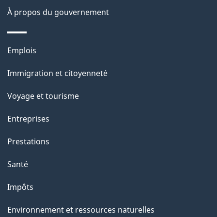
site
d
À propos du gouvernement
e
l
Thèmes
Emplois
et
a
Immigration et citoyenneté
sujets
p
Voyage et tourisme
a
Entreprises
g
Prestations
e
Santé
Impôts
Environnement et ressources naturelles