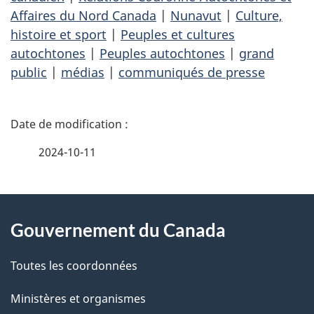
Affaires du Nord Canada
|
Nunavut
|
Culture,
histoire et sport
|
Peuples et cultures
autochtones
|
Peuples autochtones
|
grand
public
|
médias
|
communiqués de presse
D
é
2024-10-11
t
À
a
Gouvernement du Canada
propos
i
de
l
Toutes les coordonnées
ce
s
Ministères et organismes