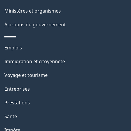
ce
s
Ministères et organismes
site
d
À propos du gouvernement
e
l
Thèmes
Emplois
et
a
Immigration et citoyenneté
sujets
p
Voyage et tourisme
a
Entreprises
g
Prestations
e
Santé
Impôts