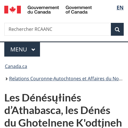
/
Sélec
EN
Passer
Passer
Passer
Government
au
à
à
de
of
contenu
«
la
Canada
Recherche
Rechercher
principal
Au
version
Rec
la
RCAANC
sujet
HTML
du
simplifiée
langu
Menu
gouvernement
MENU
PRINCIPAL
»
Vous
Canada.ca
êtes
Relations Couronne-Autochtones et Affaires du Nord Canada
ici :
Les Dénésųłinés
d’Athabasca, les Dénés
du Ghotelnene K'odtįneh