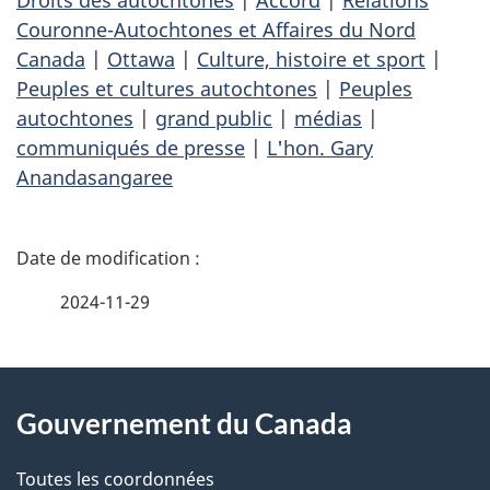
Droits des autochtones
|
Accord
|
Relations
Couronne-Autochtones et Affaires du Nord
Canada
|
Ottawa
|
Culture, histoire et sport
|
Peuples et cultures autochtones
|
Peuples
autochtones
|
grand public
|
médias
|
communiqués de presse
|
L'hon. Gary
Anandasangaree
D
é
2024-11-29
t
À
a
Gouvernement du Canada
propos
i
de
l
Toutes les coordonnées