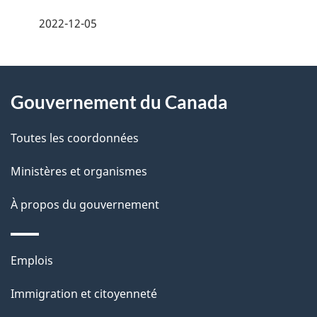
é
2022-12-05
t
À
a
Gouvernement du Canada
propos
i
de
l
Toutes les coordonnées
ce
s
Ministères et organismes
site
d
À propos du gouvernement
e
l
Thèmes
Emplois
et
a
Immigration et citoyenneté
sujets