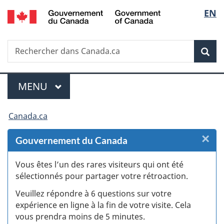
/
Sélec
EN
Passer
Passer
Passer
Passer
Government
au
au
à
à
de
of
Gestionnaire
contenu
«
la
Canada
Recherche
Rechercher
des
principal
Au
version
Rec
la
dans
Invitations
sujet
HTML
Canada.ca
du
simplifiée
langu
Menu
gouvernement
MENU
PRINCIPAL
»
Vous
Canada.ca
êtes
×
F
Gouvernement du Canada
ici :
:
Vous êtes l’un des rares visiteurs qui ont été
sélectionnés pour partager votre rétroaction.
S
Veuillez répondre à 6 questions sur votre
d
expérience en ligne à la fin de votre visite. Cela
vous prendra moins de 5 minutes.
si