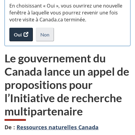
En choisissant « Oui », vous ouvrirez une nouvelle
w
fenêtre à laquelle vous pourrez revenir une fois
votre visite à Canada.ca terminée.
(t
Oui
accéder
Non
d
au
je
.
sondage.
ne
Le gouvernement du
veux
pas
Canada lance un appel de
participer
au
propositions pour
sondage
du
l’Initiative de recherche
site
web,
multipartenaire
De :
Ressources naturelles Canada