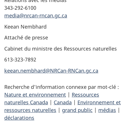
Relations avec les médias
343-292-6100
media@nrcan-rncan.gc.ca
Keean Nembhard
Attaché de presse
Cabinet du ministre des Ressources naturelles
613-323-7892
keean.nembhard@NRCan-RNCan.gc.ca
Recherche d'information connexe par mot-clé :
Nature et environnement
|
Ressources
naturelles Canada
|
Canada
|
Environnement et
ressources naturelles
|
grand public
|
médias
|
déclarations