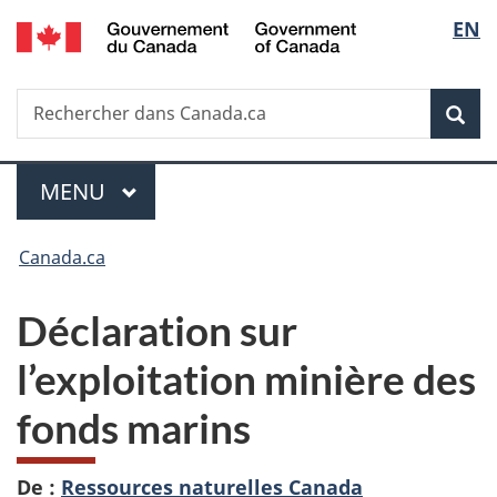
/
Sélec
EN
Passer
Passer
Passer
Government
au
à
à
de
of
contenu
«
la
Canada
Recherche
Rechercher
principal
Au
version
Rec
la
dans
sujet
HTML
Canada.ca
du
simplifiée
langu
Menu
gouvernement
MENU
PRINCIPAL
»
Vous
Canada.ca
êtes
Déclaration sur
ici :
l’exploitation minière des
fonds marins
De :
Ressources naturelles Canada