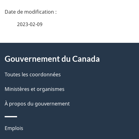
D
é
2023-02-09
t
À
a
Gouvernement du Canada
propos
i
de
l
Toutes les coordonnées
ce
s
Ministères et organismes
site
d
À propos du gouvernement
e
l
Thèmes
Emplois
et