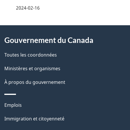
é
2024-02-16
t
À
a
Gouvernement du Canada
propos
i
de
l
Toutes les coordonnées
ce
s
Ministères et organismes
site
d
À propos du gouvernement
e
l
Thèmes
Emplois
et
a
Immigration et citoyenneté
sujets