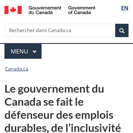
/
Sélec
EN
Passer
Passer
Passer
Government
au
à
à
de
of
contenu
«
la
Canada
Recherche
Rechercher
principal
Au
version
Rec
la
dans
sujet
HTML
Canada.ca
du
simplifiée
langu
Menu
gouvernement
MENU
PRINCIPAL
»
Vous
Canada.ca
êtes
Le gouvernement du
ici :
Canada se fait le
défenseur des emplois
durables, de l’inclusivité