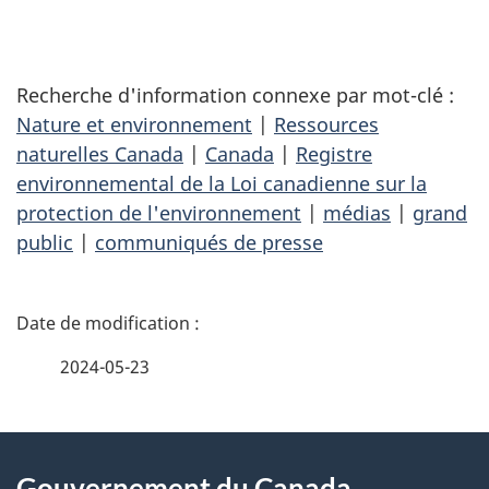
Recherche d'information connexe par mot-clé :
Nature et environnement
|
Ressources
naturelles Canada
|
Canada
|
Registre
environnemental de la Loi canadienne sur la
protection de l'environnement
|
médias
|
grand
public
|
communiqués de presse
D
é
2024-05-23
t
À
a
Gouvernement du Canada