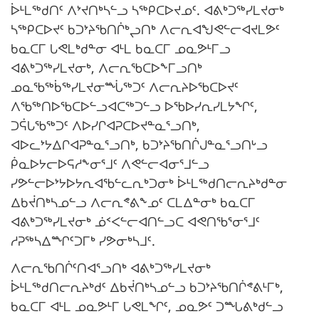
ᐆᒻᒪᖅᑯᑎᑦ ᐱᔾᔪᑎᒃᓴᓪᓗ ᓴᖅᑭᑕᐅᔪᓄᑦ. ᐊᕕᒃᑐᖅᓯᒪᔪᓂᒃ
ᓴᖅᑭᑕᐅᔪᑦ ᑲᑐᔾᔨᖃᑎᒌᒃᖢᑎᒃ ᐱᓕᕆᐊᖑᕙᓪᓕᐊᔪᒪᕗᑦ
ᑲᓇᑕᒥ ᒐᕙᒪᒃᑯᓐᓂ ᐊᒻᒪ ᑲᓇᑕᒥ ᓄᓇᕗᒻᒥᓗ
ᐊᕕᒃᑐᖅᓯᒪᔪᓂᒃ, ᐱᓕᕆᖃᑕᐅᖕᒥᓗᑎᒃ
ᓄᓇᖃᖅᑳᖅᓯᒪᔪᓂᙶᖅᑐᑦ ᐱᓕᕆᔨᐅᖃᑕᐅᔪᑦ
ᐱᖃᖅᑎᐅᖃᑕᐅᓪᓗᐊᑕᖅᑐᓪᓗ ᐅᖃᐅᓯᕆᓯᒪᔭᖏᑦ,
ᑐᕌᒐᖃᖅᑐᑦ ᐱᐅᓯᒋᐊᕈᑕᐅᔪᓐᓇᕐᓗᑎᒃ,
ᐊᐅᓚᔾᔭᐃᒋᐊᕈᓐᓇᕐᓗᑎᒃ, ᑲᑐᔾᔨᖃᑎᒌᒍᓐᓇᕐᓗᑎᒡᓗ
ᑮᓇᐅᔭᓕᐅᕋᓱᖕᓂᕐᒧᑦ ᐱᕙᓪᓕᐊᓂᕐᒧᓪᓗ
ᓯᕗᓪᓕᐅᔾᔭᐅᔭᕆᐊᖃᓪᓚᕆᒃᑐᓂᒃ ᐆᒻᒪᖅᑯᑎᓕᕆᔨᒃᑯᓐᓂ
ᐃᑲᔫᑎᒃᓴᓄᓪᓗ ᐱᓕᕆᕝᕕᖕᓄᑦ ᑕᒪᐃᓐᓂᒃ ᑲᓇᑕᒥ
ᐊᕕᒃᑐᖅᓯᒪᔪᓂᒃ ᓅᑉᐸᓪᓕᐊᑎᓪᓗᑕ ᐊᕙᑎᖃᕐᓂᕐᒧᑦ
ᓱᕈᖅᓴᐃᙱᑦᑐᒥᒃ ᓯᕗᓂᒃᓴᒧᑦ.
ᐱᓕᕆᖃᑎᒌᑦᑎᐊᕐᓗᑎᒃ ᐊᕕᒃᑐᖅᓯᒪᔪᓂᒃ
ᐆᒻᒪᖅᑯᑎᓕᕆᔨᒃᑯᑦ ᐃᑲᔫᑎᒃᓴᓄᓪᓗ ᑲᑐᔾᔨᖃᑎᒌᕝᕕᒻᒥᒃ,
ᑲᓇᑕᒥ ᐊᒻᒪ ᓄᓇᕗᒻᒥ ᒐᕙᒪᖏᑦ, ᓄᓇᕗᑦ ᑐᙵᕕᒃᑯᓪᓗ