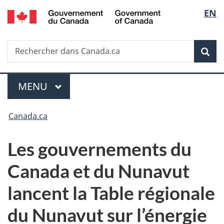
/
Sélec
EN
Passer
Passer
Passer
Government
au
à
à
de
of
contenu
«
la
Canada
Recherche
Rechercher
principal
Au
version
Rec
la
dans
sujet
HTML
Canada.ca
du
simplifiée
langu
Menu
gouvernement
MENU
PRINCIPAL
»
Vous
Canada.ca
êtes
Les gouvernements du
ici :
Canada et du Nunavut
lancent la Table régionale
du Nunavut
sur l’énergie