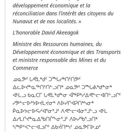
développement économique et la
réconciliation dans l’intérêt des citoyens du
Nunavut et de nos localités. »
L’honorable David Akeeagok
Ministre des Ressources humaines, du
Développement économique et des Transports
et ministre responsable des Mines et du
Commerce
ᓄᓇᕗᑦ ᒐᕙᒪᒃᑯᑦ ᑐᙵᓱᒃᑎᑦᑎᕗᑦ
ᐃᓚᐅᔪᓐᓇᖅᑎᑦᑎᓪᓗᑎᒃ ᓄᓇᕗᑦ ᑐᙵᕕᒃᑯᓐᓂᒃ
ᐊᒻᒪᓗ ᑲᓇᑕᒥ ᒐᕙᒪᒃᑯᓐᓂ ᐋᖅᑭᒃᓱᐃᕙᓪᓕᐊᑎᓪᓗᒋᑦ
ᓯᕗᓪᓕᐅᔾᔭᐅᔪᒪᔪᓂᒃ ᐱᐅᓯᒋᐊᕈᑎᒃᓴᓂᒃ
ᑮᓇᐅᔭᓕᐅᕋᓱᐊᕐᓂᕐᒧᑦ ᐱᕙᓪᓕᐊᓂᕐᒧᓪᓗ ᐊᒻᒪ
ᐃᓱᒪᒋᔪᓐᓇᐃᖃᑎᒌᖕᓂᕐᒧᑦ ᐱᐅᓯᖃᕐᓗᑎᒃ
ᓴᖅᑭᑉᐸᓪᓕᐊᓗᒋᑦ ᐃᑲᔫᑎᒃᓴᑦ ᓄᓇᕗᒥᐅᓄᑦ