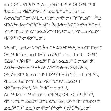
ᑲᓇᑕᐅᑉ ᒐᕙᒪᒃᑯᖏᑦ ᐱᓕᕆᖃᑎᖃᖅᑐᑦ ᐅᑭᐅᖅᑕᖅᑐᒥ
ᖃᓇᑕᒥᓗ ᐊᕕᒃᑐᖅᓯᒪᔪᑦ ᓄᓇᖃᖅᑳᖅᑐᒥᓃᓪᓗ
ᐱᓕᕆᖃᑎᒌᓂᑦ ᐱᒻᒪᕆᐅᔪᓂᒃ ᐱᕙᓪᓕᐊᑎᑦᑎᓪᓗᑎᒃ ᓲᕐᓗ
ᐊᑐᐃᓐᓇᐅᓕᖅᑎᑦᑎᓪᓗᑎᒃ ᑮᓇᐅᔭᓕᐅᕈᑕᐅᔪᓐᓇᖅᑐᓂᒃ,
ᓴᖅᑭᑦᑎᓪᓗᑎᒃ ᐃᖅᑲᓇᐃᔮᒃᓴᑦᑎᐊᕙᖕᓂᒃ, ᐊᒻᒪᓗ ᓯᓚᐅᑉ
ᐊᓯᔾᔨᖅᐸᓪᓕᐊᓂᖓᓂᒃ.
ᐅᓪᓗᒥ, ᒪᓕᒐᓕᐅᖅᑎ ᔮᓇᑕᓐ ᕕᐅᓪᑭᓐᓴᓐ, ᑲᓇᑕᒥ ᒥᓂᔅᑕ
ᐆᒻᒪᖅᑯᑎᓄᑦ ᓄᓇᒥᐅᑕᓕᕆᔨᒃᑯᓐᓄᓪᓗ, ᒪᓕᒐᓕᐅᖅᑎ
ᑕᐃᕕᑦ ᐊᕿᐊᕈᖅ, ᓄᓇᕗᒻᒥ ᐃᖅᑲᓇᐃᔭᖅᑐᓕᕆᔨᒃᑯᑦ,
ᐱᕙᓪᓕᐊᔪᓕᕆᔨᒃᑯᓐᓄᑦ ᐃᖏᕐᕋᔪᓕᕆᔨᒃᑯᓄᓪᓗ,
ᐅᔭᕋᕐᓂᐊᖅᑐᓕᕆᓂᕐᒧᑦ ᑕᐅᖅᓰᖃᑦᑕᓂᕐᒧᓪᓗ ᒥᓂᔅᑕᖓ;
ᐊᒻᒪ ᒪᓕᒐᓕᐅᖅᑎ ᑖᓂᐊᓕ ᖃᕝᕕᒃ, ᓄᓇᕗᒻᒥ
ᐊᕙᑎᓕᕆᔨᒃᑯᑦ, ᐆᒻᒪᖅᑯᑎᓕᕆᓂᕐᒧᑦ,
ᐃᓕᖅᑯᓯᓕᕆᔨᒃᑯᓐᓄᑦ ᒥᓂᔅᑕᖓ; ᐊᒻᒪ ᐊᓗᑭ ᑰᑦᑎᖅ,
ᐊᖏᔪᖅᑳᖅ ᓄᓇᕗᑦ ᑐᙵᕕᒃᑯᓐᓄᑦ, ᑐᓴᖅᑎᑦᑎᖅᑲᐅᕗᖅ
ᓄᓇᕗᒻᒥᐅᑦ ᐃᓚᐅᓂᐊᕐᓂᖏᓐᓂᒃ ᐊᕕᒃᑐᖅᓯᒪᔪᓂᒃ