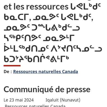
et les ressources
ᒐᕙᒪᒃᑯᑦ
ᑲᓇᑕᒥ, ᓄᓇᕗᑦ ᒐᕙᒪᒃᑯᑦ,
ᓄᓇᕗᑦ ᑐᙵᕕᒃᑯᓪᓗ
ᓴᖅᑭᑦᑎᕗᑦ ᓄᓇᕗᒻᒥ
ᐆᒻᒪᖅᑯᑎᓄᑦ ᐱᔾᔪᑎᑦᓴᓄᓪᓗ
ᑲᑐᔾᔨᖃᑎᒌᕝᕕᒻᒥᒃ
De :
Ressources naturelles Canada
Communiqué de presse
Le 23 mai 2024 Iqaluit (Nunavut)
Ressources naturelles Canada