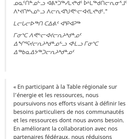
ᓄᓇᑦᑎᓐᓄᓪᓗ ᐊᕕᒃᑐᖅᓯᒪᔪᒃᑯᑦ ᐆᒻᒪᖅᑯᑎᓕᕆᓂᕐᒧᑦ
ᐱᔾᔪᑎᒃᓴᓄᓪᓗ ᐱᓕᕆᐊᖑᕙᓪᓕᐊᔪᒪᔪᒃᑯᑦ."
ᒪᓕᒐᓕᐅᖅᑎ ᑕᐃᕕᑦ ᐊᕿᐊᕈᖅ
ᒥᓂᔅᑕ ᐱᕙᓪᓕᐊᔪᓕᕆᔨᒃᑯᓐᓄᑦ
ᐃᖏᕐᕋᔪᓕᕆᔨᒃᑯᓐᓄᓪᓗ ᐊᒻᒪᓗ ᒥᓂᔅᑕ
ᐃᖅᑲᓇᐃᔭᖅᑐᓕᕆᔨᒃᑯᓐᓄᑦ
« En participant à la Table régionale sur
l’énergie et les ressources, nous
poursuivons nos efforts visant à définir les
besoins particuliers de nos communautés
et les ressources dont nous avons besoin.
En améliorant la collaboration avec nos
partenaires fédéraux, nous réduisons