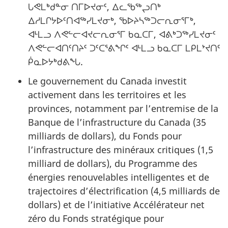
ᒐᕙᒪᒃᑯᓐᓂ ᑎᒥᐅᔪᓂᑦ, ᐃᓚᖃᖅᖢᑎᒃ
ᐃᓱᒪᒋᔭᐅᑦᑎᐊᖅᓯᒪᔪᓂᒃ, ᖃᐅᔨᓴᖅᑐᓕᕆᓂᕐᒥᒃ,
ᐊᒻᒪᓗ ᐱᕙᓪᓕᐊᔪᓕᕆᓂᕐᒥ ᑲᓇᑕᒥ, ᐊᕕᒃᑐᖅᓯᒪᔪᓂᑦ
ᐱᕙᓪᓕᐊᑎᑦᑎᔨᑦ ᑐᑦᑕᕐᕕᖏᑦ ᐊᒻᒪᓗ ᑲᓇᑕᒥ ᒪᑭᒪᔾᔪᑎᑦ
ᑮᓇᐅᔭᒃᑯᕕᖓ.
Le gouvernement du Canada investit
activement dans les territoires et les
provinces, notamment par l’entremise de la
Banque de l’infrastructure du Canada (35
milliards de dollars), du Fonds pour
l’infrastructure des minéraux critiques (1,5
milliard de dollars), du Programme des
énergies renouvelables intelligentes et de
trajectoires d’électrification (4,5 milliards de
dollars) et de l’initiative Accélérateur net
zéro du Fonds stratégique pour