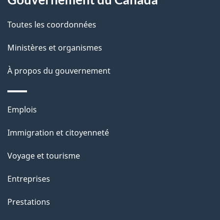
propos
i
de
l
Toutes les coordonnées
ce
s
Ministères et organismes
site
d
À propos du gouvernement
e
l
Thèmes
Emplois
et
a
Immigration et citoyenneté
sujets
p
Voyage et tourisme
a
Entreprises
g
Prestations
e