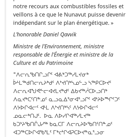
notre recours aux combustibles fossiles et
veillons à ce que le Nunavut puisse devenir
indépendant sur le plan énergétique. »
L’honorable Daniel Qavvik
Ministre de l’Environnement, ministre
responsable de l’Énergie et ministre de la
Culture et du Patrimoine
"ᐱᓕᕆᖃᑎᒋᓗᒋᑦ ᐊᕕᒃᑐᖅᓯᒪᔪᓂᒃ
ᐆᒻᒪᖅᑯᑎᓕᕆᔨᒃᑯᑦ ᐱᔾᔪᑎᒃᓴᓄᓪᓗ ᓴᖅᑭᑕᐅᔪᑦ
ᐱᓕᕆᐊᖑᕙᓪᓕᐊᔪᒪᔪᒃᑯᑦ ᐃᑲᔪᖅᓲᑕᐅᓗᑎᒃ
ᐱᓇᔪᒃᑕᑦᑎᓐᓄᑦ ᓇᓗᓇᐃᕐᓂᐊᕐᓗᒋᑦ ᐊᔾᔨᐅᙱᑦᑐᑦ
ᐱᔭᐅᒋᐊᓕᑦ ᐊᒻᒪ ᐱᔾᔪᑎᒃᓴᑦ ᐱᔭᐅᒋᐊᓕᑦ
ᓄᓇᓕᒃᑎᒍᑦ. ᐅᓇ ᐱᐅᓯᒋᐊᖅᓯᒪᔪᖅ
ᑲᑐᔾᔨᖃᑎᒌᒍᓯᖅ ᑲᓇᑕᒥ ᐱᓕᕆᔨᐅᖃᑎᑦᑎᓐᓄᑦ
ᐊᑐᖅᑕᐅᒋᐊᖃᕐᒪᑦ ᒥᒃᖠᒋᐊᕈᑕᐅᔪᓐᓇᕐᓗᓂ