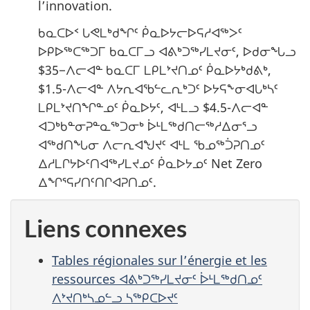
l’innovation.
ᑲᓇᑕᐅᑉ ᒐᕙᒪᒃᑯᖏᑦ ᑮᓇᐅᔭᓕᐅᕋᓱᐊᖅᐳᑦ
ᐅᑭᐅᖅᑕᖅᑐᒥ ᑲᓇᑕᒥᓗ ᐊᕕᒃᑐᖅᓯᒪᔪᓂᑦ, ᐅᑯᓂᖓᓗ
$35−ᐱᓕᐊᓐ ᑲᓇᑕᒥ ᒪᑭᒪᔾᔪᑎᓄᑦ ᑮᓇᐅᔭᒃᑯᕕᒃ,
$1.5-ᐱᓕᐊᓐ ᐱᔭᕆᐊᖃᓪᓚᕆᒃᑐᑦ ᐅᔭᕋᖕᓂᐊᒐᒃᓴᑦ
ᒪᑭᒪᔾᔪᑎᖏᓐᓄᑦ ᑮᓇᐅᔭᑦ, ᐊᒻᒪᓗ $4.5-ᐱᓕᐊᓐ
ᐊᑐᒃᑲᓐᓂᕈᓐᓇᖅᑐᓂᒃ ᐆᒻᒪᖅᑯᑎᓕᖅᓱᐃᓂᕐᓗ
ᐊᖅᑯᑎᖓᓂ ᐱᓕᕆᐊᖑᔪᑦ ᐊᒻᒪ ᖃᓄᖅᑑᕈᑎᓄᑦ
ᐃᓱᒪᒋᔭᐅᑦᑎᐊᖅᓯᒪᔪᓄᑦ ᑮᓇᐅᔭᓄᑦ Net Zero
ᐃᖏᕐᕋᓯᑎᑦᑎᒋᐊᕈᑎᓄᑦ.
Liens connexes
Tables régionales sur l’énergie et les
ressources ᐊᕕᒃᑐᖅᓯᒪᔪᓂᑦ ᐆᒻᒪᖅᑯᑎᓄᑦ
ᐱᔾᔪᑎᒃᓴᓄᓪᓗ ᓴᖅᑭᑕᐅᔪᑦ