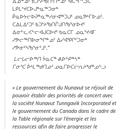
ᐃᓄᓐᓄᑦ ᑲᑐᔾᔨᖃᑎᑦᑎᓐᓄᑦ ᐊᑕᖏᕐᓗᑕ
ᒪᑭᒪᔾᔪᑕᐅᒍᓐᓇᖅᑐᓂᒃ
ᑮᓇᐅᔭᓕᐅᕈᓐᓇᖅᓯᓂᐊᖅᑐᒍᑦ ᓄᓇᕗᒻᒥᐅᓄᑦ.
ᑕᐃᒪᐃᑦᑐᑦ ᑲᑐᔾᔨᖃᑎᒌᒍᑎᖃᕐᓂᐅᔪᑦ
ᐃᓂᓪᓚᐸᓪᓕᐊᒍᑕᐅᔪᑦ ᑲᓇᑕᒥ ᓄᓇᕐᔪᐊᒥ
ᓯᕗᓕᖅᑎᐅᓂᖏᓐᓄᑦ ᐃᓯᐊᕿᒋᑦᑐᓂᒃ
ᓯᕗᓂᑦᓴᖃᕐᓂᕐᒧᑦ.”
ᒪᓕᒐᓕᐅᖅᑎ ᔮᓇᑕᓐ ᕕᐅᓪᑭᓐᓴᓐ
ᒥᓂᔅᑕ ᐆᒻᒪᖅᑯᑎᓄᑦ ᓄᓇᒥᐅᑕᓕᕆᔨᒃᑯᓐᓄᓪᓗ
« Le gouvernement du Nunavut se réjouit de
pouvoir établir des priorités de concert avec
la société Nunavut Tunngavik Incorporated et
le gouvernement du Canada dans le cadre de
la Table régionale sur l’énergie et les
ressources afin de faire progresser le