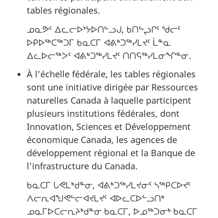
tables régionales.
ᓄᓇᕗᑦ ᐃᓚᓕᐅᔾᔭᐅᑎᓪᓗᒍ, ᑲᑎᖦᖢᒋᑦ ᖁᓕᑦ
ᐅᑭᐅᖅᑕᖅᑐᒥ ᑲᓇᑕᒥ ᐊᕕᒃᑐᖅᓯᒪᔪᑦ ᒫᓐᓇ
ᐃᓚᐅᓕᖅᐳᑦ ᐊᕕᒃᑐᖅᓯᒪᔪᑦ ᑎᑎᕋᖅᓯᒪᓂᖏᓐᓂ.
À l’échelle fédérale, les tables régionales
sont une initiative dirigée par Ressources
naturelles Canada à laquelle participent
plusieurs institutions fédérales, dont
Innovation, Sciences et Développement
économique Canada, les agences de
développement régional et la Banque de
l’infrastructure du Canada.
ᑲᓇᑕᒥ ᒐᕙᒪᒃᑯᓐᓂ, ᐊᕕᒃᑐᖅᓯᒪᔪᓂᑦ ᓴᖅᑭᑕᐅᔪᑦ
ᐱᓕᕆᐊᖑᕙᓪᓕᐊᔪᒪᔪᑦ ᐊᐅᓚᑕᐅᓪᓗᑎᒃ
ᓄᓇᒥᐅᑕᓕᕆᔨᒃᑯᓐᓂ ᑲᓇᑕᒥ, ᐅᓄᖅᑐᓂᒃ ᑲᓇᑕᒥ