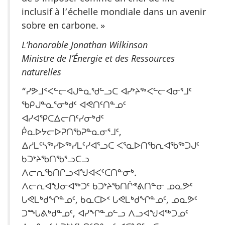
inclusif à l’échelle mondiale dans un avenir
sobre en carbone. »
L’honorable Jonathan Wilkinson
Ministre de l’Énergie et des Ressources
naturelles
“ᓯᕗᒧᑉᐸᓪᓕᐊᒍᓐᓇᖁᓪᓗᑕ ᐊᓯᔾᔨᖅᐸᓪᓕᐊᓂᕐᒧᑦ
ᖃᑭᒍᓐᓇᕐᓂᒃᑯᑦ ᐊᕙᑎᑦᑎᓐᓄᑦ
ᐊᓯᐊᕿᑕᐃᓕᑎᑦᓯᓂᒃᑯᑦ
ᑮᓇᐅᔭᓕᐅᕈᑎᖃᕈᓐᓇᓂᕐᒧᑦ,
ᐃᓱᒪᑦᓴᖅᓯᐅᖅᓯᒪᑦᓯᐊᕐᓗᑕ ᐸᕐᓇᐅᑎᖃᕆᐊᖃᖅᑐᒍᑦ
ᑲᑐᔾᔨᖃᑎᖃᕐᓗᑕᓗ
ᐱᓕᕆᖃᑎᒋᓗᐊᖑᐊᐸᑦᑕᑎᓐᓂᒃ.
ᐱᓕᕆᐊᖑᓂᐊᖅᑐᑦ ᑲᑐᔾᔨᖃᑎᒌᕝᕕᑎᓐᓂ ᓄᓇᕗᑦ
ᒐᕙᒪᒃᑯᖏᓐᓄᑦ, ᑲᓇᑕᐅᑉ ᒐᕙᒪᒃᑯᖏᓐᓄᑦ, ᓄᓇᕗᑦ
ᑐᙵᕕᒃᑯᓐᓄᑦ, ᐊᓯᖏᓐᓄᓪᓗ ᐱᓗᐊᖑᐊᖅᑐᓄᑦ