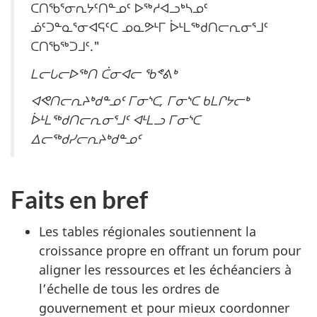
ᑕᑎᖃᕐᓂᕆᔭᑦᑎᓐᓄᑦ ᐅᖅᓱᐊᓗᒃᓴᓄᑦ
ᓅᑦᑐᓐᓇᕐᓂᐊᕋᑦᑕ ᓄᓇᕗᒻᒥ ᐆᒻᒪᖅᑯᑎᓕᕆᓂᕐᒧᑦ
ᑕᑎᖃᖅᑐᒧᑦ."
ᒪᓕᒐᓕᐅᖅᑎ ᑖᓂᐊᓕ ᖃᕝᕕᒃ
ᐊᕙᑎᓕᕆᔨᒃᑯᓐᓄᑦ ᒥᓂᔅᑕ, ᒥᓂᔅᑕ ᑲᒪᒋᔭᓕᒃ
ᐆᒻᒪᖅᑯᑎᓕᕆᓂᕐᒧᑦ ᐊᒻᒪᓗ ᒥᓂᔅᑕ
ᐃᓕᖅᑯᓯᓕᕆᔨᒃᑯᓐᓄᑦ
Faits en bref
Les tables régionales soutiennent la
croissance propre en offrant un forum pour
aligner les ressources et les échéanciers à
l’échelle de tous les ordres de
gouvernement et pour mieux coordonner