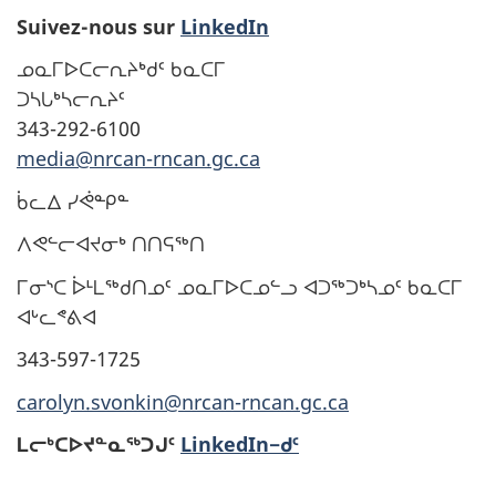
Suivez-nous sur
LinkedIn
ᓄᓇᒥᐅᑕᓕᕆᔨᒃᑯᑦ ᑲᓇᑕᒥ
ᑐᓴᒐᒃᓴᓕᕆᔨᑦ
343-292-6100
media@nrcan-rncan.gc.ca
ᑳᓚᐃ ᓯᕚᓐᑭᓐ
ᐱᕙᓪᓕᐊᔪᓂᒃ ᑎᑎᕋᖅᑎ
ᒥᓂᔅᑕ ᐆᒻᒪᖅᑯᑎᓄᑦ ᓄᓇᒥᐅᑕᓄᓪᓗ ᐊᑐᖅᑐᒃᓴᓄᑦ ᑲᓇᑕᒥ
ᐊᒡᓚᕝᕕᐊ
343-597-1725
carolyn.svonkin@nrcan-rncan.gc.ca
ᒪᓕᒃᑕᐅᔪᓐᓇᖅᑐᒍᑦ
LinkedIn−ᑯᑦ