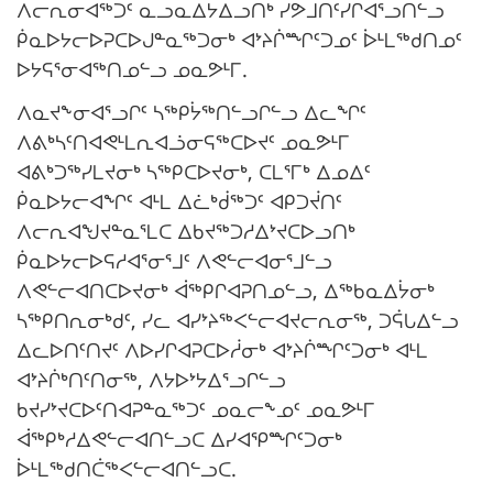
ᐱᓕᕆᓂᐊᖅᑐᑦ ᓇᓗᓇᐃᔭᐃᓗᑎᒃ ᓯᕗᒧᑎᑦᓯᒋᐊᕐᓗᑎᓪᓗ
ᑮᓇᐅᔭᓕᐅᕈᑕᐅᒍᓐᓇᖅᑐᓂᒃ ᐊᔾᔨᒌᙱᑦᑐᓄᑦ ᐆᒻᒪᖅᑯᑎᓄᑦ
ᐅᔭᕋᕐᓂᐊᖅᑎᓄᓪᓗ ᓄᓇᕗᒻᒥ.
ᐱᓇᔪᖕᓂᐊᕐᓗᒋᑦ ᓴᖅᑭᔮᖅᑎᓪᓗᒋᓪᓗ ᐃᓚᖏᑦ
ᐱᕕᒃᓴᑦᑎᐊᕙᒻᒪᕆᐊᓘᓂᕋᖅᑕᐅᔪᑦ ᓄᓇᕗᒻᒥ
ᐊᕕᒃᑐᖅᓯᒪᔪᓂᒃ ᓴᖅᑭᑕᐅᔪᓂᒃ, ᑕᒪᕐᒥᒃ ᐃᓄᐃᑦ
ᑮᓇᐅᔭᓕᐊᖏᑦ ᐊᒻᒪ ᐃᓛᒃᑰᖅᑐᑦ ᐊᑭᑐᔫᑎᑦ
ᐱᓕᕆᐊᖑᔪᓐᓇᕐᒪᑕ ᐃᑲᔪᖅᑐᓱᐃᔾᔪᑕᐅᓗᑎᒃ
ᑮᓇᐅᔭᓕᐅᕋᓱᐊᕐᓂᕐᒧᑦ ᐱᕙᓪᓕᐊᓂᕐᒧᓪᓗ
ᐱᕙᓪᓕᐊᑎᑕᐅᔪᓂᒃ ᐋᖅᑭᒋᐊᕈᑎᓄᓪᓗ, ᐃᖅᑲᓇᐃᔮᓂᒃ
ᓴᖅᑭᑎᕆᓂᒃᑯᑦ, ᓯᓚ ᐊᓯᔾᔨᖅᐸᓪᓕᐊᔪᓕᕆᓂᖅ, ᑐᕌᒐᐃᓪᓗ
ᐃᓚᐅᑎᑦᑎᔪᑦ ᐱᐅᓯᒋᐊᕈᑕᐅᓲᓂᒃ ᐊᔾᔨᒌᙱᑦᑐᓂᒃ ᐊᒻᒪ
ᐊᔾᔨᒌᒃᑎᑦᑎᓂᖅ, ᐱᔭᐅᔾᔭᐃᕐᓗᒋᓪᓗ
ᑲᔪᓯᔾᔪᑕᐅᑦᑎᐊᕈᓐᓇᖅᑐᑦ ᓄᓇᓕᖕᓄᑦ ᓄᓇᕗᒻᒥ
ᐋᖅᑭᒃᓱᐃᕙᓪᓕᐊᑎᓪᓗᑕ ᐃᓯᐊᕿᙱᑦᑐᓂᒃ
ᐆᒻᒪᖅᑯᑎᑖᖅᐸᓪᓕᐊᑎᓪᓗᑕ.