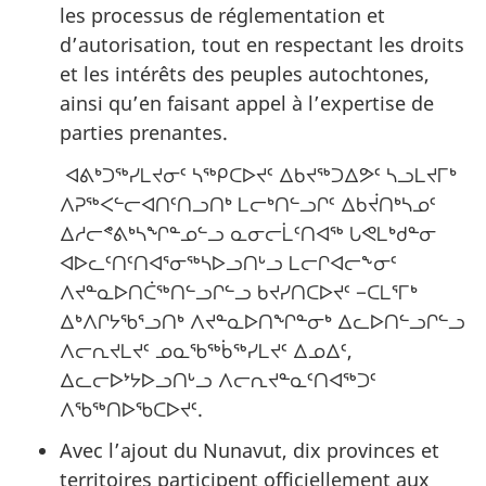
les processus de réglementation et
d’autorisation, tout en respectant les droits
et les intérêts des peuples autochtones,
ainsi qu’en faisant appel à l’expertise de
parties prenantes.
ᐊᕕᒃᑐᖅᓯᒪᔪᓂᑦ ᓴᖅᑭᑕᐅᔪᑦ ᐃᑲᔪᖅᑐᐃᕗᑦ ᓴᓗᒪᔪᒥᒃ
ᐱᕈᖅᐸᓪᓕᐊᑎᑦᑎᓗᑎᒃ ᒪᓕᒃᑎᓪᓗᒋᑦ ᐃᑲᔫᑎᒃᓴᓄᑦ
ᐃᓱᓕᕝᕕᒃᓴᖏᓐᓄᓪᓗ ᓇᓂᓕᒫᑦᑎᐊᖅ ᒐᕙᒪᒃᑯᓐᓂ
ᐊᐅᓚᑦᑎᑦᑎᐊᕐᓂᖅᓴᐅᓗᑎᒡᓗ ᒪᓕᒋᐊᓕᖕᓂᑦ
ᐱᔪᓐᓇᐅᑎᑖᖅᑎᓪᓗᒋᓪᓗ ᑲᔪᓯᑎᑕᐅᔪᑦ −ᑕᒪᕐᒥᒃ
ᐃᒃᐱᒋᔭᖃᕐᓗᑎᒃ ᐱᔪᓐᓇᐅᑎᖏᓐᓂᒃ ᐃᓚᐅᑎᓪᓗᒋᓪᓗ
ᐱᓕᕆᔪᒪᔪᑦ ᓄᓇᖃᖅᑳᖅᓯᒪᔪᑦ ᐃᓄᐃᑦ,
ᐃᓚᓕᐅᔾᔭᐅᓗᑎᒡᓗ ᐱᓕᕆᔪᓐᓇᑦᑎᐊᖅᑐᑦ
ᐱᖃᖅᑎᐅᖃᑕᐅᔪᑦ.
Avec l’ajout du Nunavut, dix provinces et
territoires participent officiellement aux