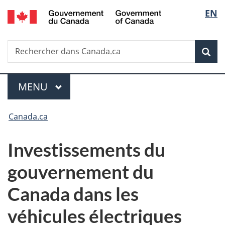
/
Sélec
EN
Passer
Passer
Passer
Government
au
à
à
de
of
contenu
«
la
Canada
Recherche
Rechercher
principal
Au
version
Rec
la
dans
sujet
HTML
Canada.ca
du
simplifiée
langu
Menu
gouvernement
MENU
PRINCIPAL
»
Vous
Canada.ca
êtes
Investissements du
ici :
gouvernement du
Canada dans les
véhicules électriques