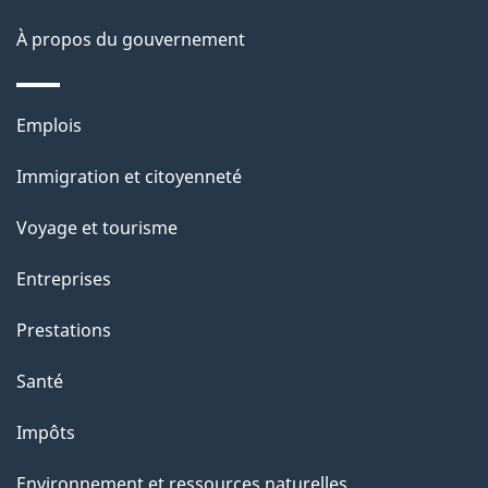
site
d
À propos du gouvernement
e
l
Thèmes
Emplois
et
a
Immigration et citoyenneté
sujets
p
Voyage et tourisme
a
Entreprises
g
Prestations
e
Santé
Impôts
Environnement et ressources naturelles