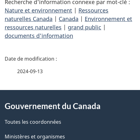
Recherche d'information connexe par mot-clé :
Nature et environnement
|
Ressources
naturelles Canada
|
Canada
|
Environnement et
ressources naturelles
|
grand public
|
documents d'information
D
é
2024-09-13
t
À
a
Gouvernement du Canada
propos
i
de
l
Toutes les coordonnées
ce
s
Ministères et organismes