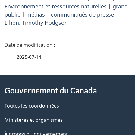
Environnement et ressources naturelles
|
grand
public
|
médias
|
communiqués de presse
|
L'hon. Timothy Hodgson
D
é
2025-07-14
t
À
a
Gouvernement du Canada
propos
i
de
l
Toutes les coordonnées
ce
s
Ministères et organismes
site
d
À propos du gouvernement