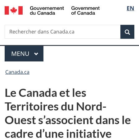
/
Sélec
EN
Passer
Passer
Passer
Government
au
à
à
de
of
contenu
«
la
Canada
Recherche
Rechercher
principal
Au
version
Rec
la
dans
sujet
HTML
Canada.ca
du
simplifiée
langu
Menu
gouvernement
MENU
PRINCIPAL
»
Vous
Canada.ca
êtes
Le Canada et les
ici :
Territoires du Nord-
Ouest s’associent dans le
cadre d’une initiative