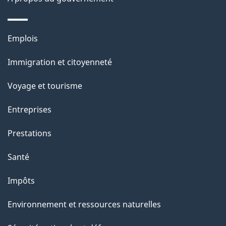
e
l
Thèmes
Emplois
et
a
Immigration et citoyenneté
sujets
p
Voyage et tourisme
a
Entreprises
g
Prestations
e
Santé
Impôts
Environnement et ressources naturelles