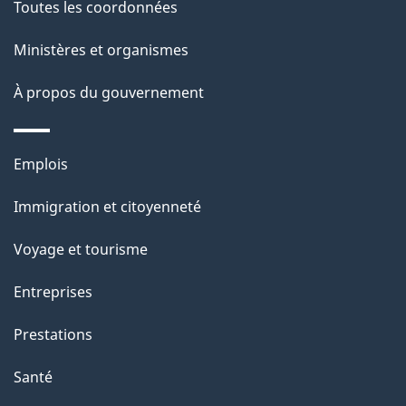
Toutes les coordonnées
l
Ministères et organismes
a
À propos du gouvernement
p
a
Thèmes
Emplois
g
et
Immigration et citoyenneté
sujets
e
Voyage et tourisme
Entreprises
Prestations
Santé