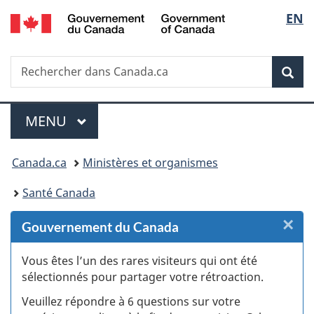
/
Sélec
EN
Passer
Passer
Passer
Passer
Government
au
au
à
à
de
of
Gestionnaire
contenu
«
la
Canada
Recherche
Rechercher
des
principal
Au
version
Rec
la
dans
Invitations
sujet
HTML
Canada.ca
du
simplifiée
langu
Menu
gouvernement
MENU
PRINCIPAL
»
Vous
Canada.ca
Ministères et organismes
êtes
Santé Canada
ici :
×
F
Gouvernement du Canada
:
Vous êtes l’un des rares visiteurs qui ont été
sélectionnés pour partager votre rétroaction.
S
Veuillez répondre à 6 questions sur votre
d