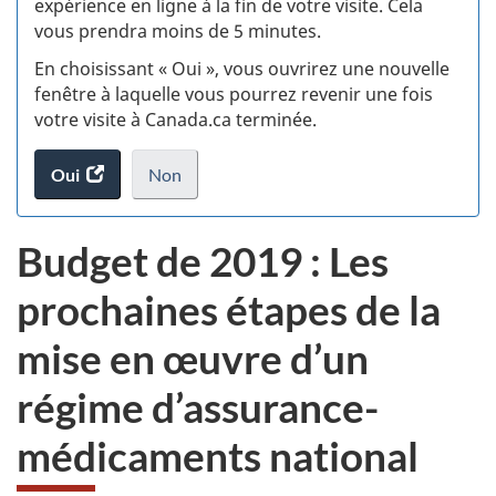
expérience en ligne à la fin de votre visite. Cela
vous prendra moins de 5 minutes.
si
En choisissant « Oui », vous ouvrirez une nouvelle
w
fenêtre à laquelle vous pourrez revenir une fois
votre visite à Canada.ca terminée.
(t
Oui
accéder
Non
d
au
je
.
sondage.
ne
Budget de 2019 : Les
veux
pas
prochaines étapes de la
participer
au
mise en œuvre d’un
sondage
du
régime d’assurance-
site
web,
médicaments national