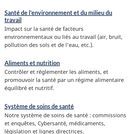
s
Santé de l'environnement et du milieu du
a
travail
n
Impact sur la santé de facteurs
environnementaux ou liés au travail (air, bruit,
d
pollution des sols et de l’eau, etc.).
i
n
Aliments et nutrition
f
Contrôler et réglementer les aliments, et
promouvoir la santé par un régime alimentaire
o
équilibré et nutritif.
r
m
Système de soins de santé
a
Notre système de soins de santé : commissions
et enquêtes, Cybersanté, médicaments,
t
législation et lignes directrices.