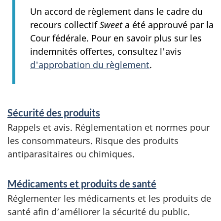
o
Un accord de règlement dans le cadre du
recours collectif
Sweet
a été approuvé par la
n
Cour fédérale. Pour en savoir plus sur les
indemnités offertes, consultez l'avis
d'approbation du règlement
.
S
Sécurité des produits
e
Rappels et avis. Réglementation et normes pour
les consommateurs. Risque des produits
r
antiparasitaires ou chimiques.
v
i
Médicaments et produits de santé
c
Réglementer les médicaments et les produits de
santé afin d’améliorer la sécurité du public.
e