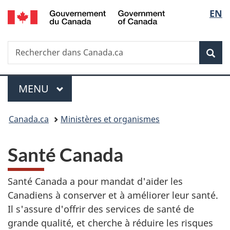
/
Sélecti
EN
Passer
Passer
Passer
Government
au
à
à
de
of
contenu
«
la
Canada
Recherche
Rechercher
la
principal
Au
version
Rec
dans
sujet
HTML
langue
Canada.ca
du
simplifiée
gouvernement
MENU
PRINCIPAL
Menu
»
Vous
Canada.ca
Ministères et organismes
êtes
S
ici :
Santé Canada
a
Santé Canada a pour mandat d'aider les
n
Canadiens à conserver et à améliorer leur santé.
t
Il s'assure d'offrir des services de santé de
grande qualité, et cherche à réduire les risques