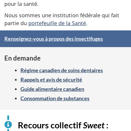
é
pour la santé.
C
Nous sommes une institution fédérale qui fait
partie du
portefeuille de la Santé
.
a
n
Renseignez-vous à propos des insectifuges
S
a
p
En demande
d
o
Régime canadien de soins dentaires
t
a
Rappels et avis de sécurité
l
Guide alimentaire canadien
i
Consommation de substances
g
h
Recours collectif
Sweet
:
t