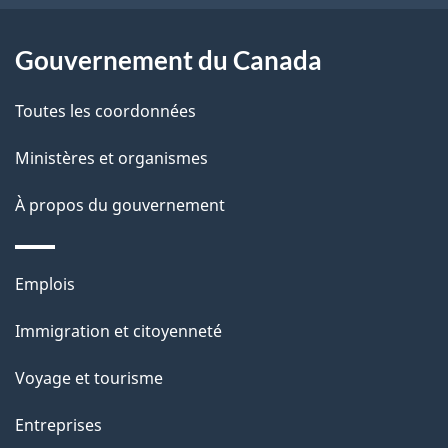
d
site
e
Gouvernement du Canada
l
Toutes les coordonnées
a
p
Ministères et organismes
a
À propos du gouvernement
g
e
Thèmes
Emplois
et
Immigration et citoyenneté
sujets
Voyage et tourisme
Entreprises