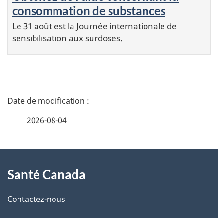
consommation de substances
Le 31 août est la Journée internationale de
sensibilisation aux surdoses.
D
é
2026-08-04
t
a
À
i
Santé Canada
propos
l
de
Contactez-nous
s
ce