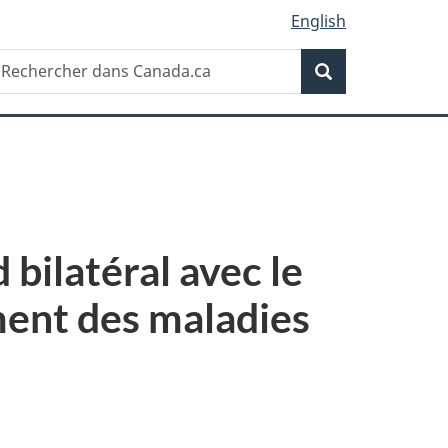
English
Recherche
echercher
Recherche
ans
anada.ca
bilatéral avec le
ment des maladies