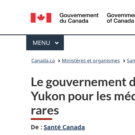
Sélection
de
la
Menu
MENU
PRINCIPAL
langue
Vous
Canada.ca
Ministères et organismes
San
êtes
Le gouvernement du
ici :
Yukon pour les méd
rares
De :
Santé Canada