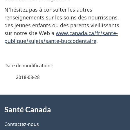
N'hésitez pas à consulter les autres
renseignements sur les soins des nourrissons,
des jeunes enfants ou des parents vieillissants
sur notre site Web a
www.canada.ca/fr/sante-
publique/sujets/sante-buccodentaire
.
D
é
2018-08-28
t
À
a
Santé Canada
propos
i
de
l
Contactez-nous