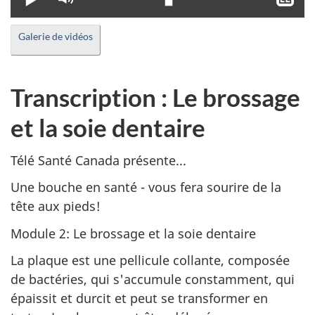
le
le
mode
sou
Galerie de vidéos
muet
tit
Transcription : Le brossage
et la soie dentaire
Télé Santé Canada présente...
Une bouche en santé - vous fera sourire de la
tête aux pieds!
Module 2: Le brossage et la soie dentaire
La plaque est une pellicule collante, composée
de bactéries, qui s'accumule constamment, qui
épaissit et durcit et peut se transformer en