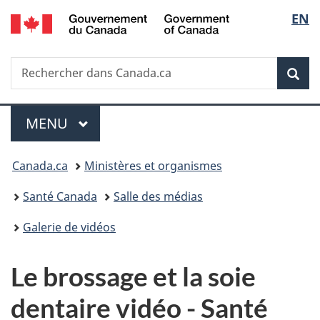
/
Sélec
EN
Passer
Passer
Passer
Government
au
à
à
de
of
contenu
«
la
Canada
Recherche
Rechercher
principal
Au
version
Rec
la
dans
sujet
HTML
Canada.ca
du
simplifiée
langu
Menu
gouvernement
MENU
PRINCIPAL
»
Vous
Canada.ca
Ministères et organismes
êtes
Santé Canada
Salle des médias
ici :
Galerie de vidéos
Le brossage et la soie
dentaire vidéo - Santé