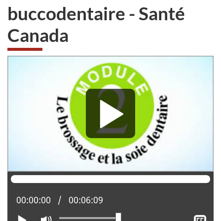
buccodentaire - Santé
Canada
Position actuelle :
00:00:00
Temps total :
00:06:09
Lire
Activer
Aff