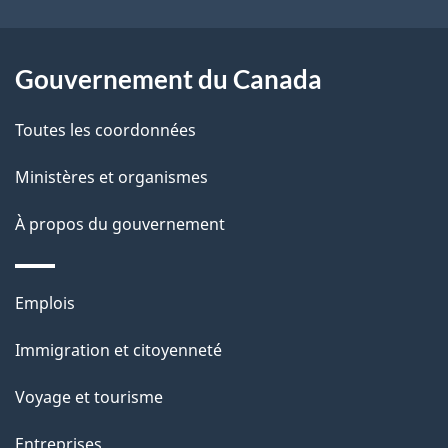
ce
s
site
d
Gouvernement du Canada
e
Toutes les coordonnées
l
Ministères et organismes
a
À propos du gouvernement
p
a
Thèmes
Emplois
g
et
Immigration et citoyenneté
sujets
e
Voyage et tourisme
Entreprises