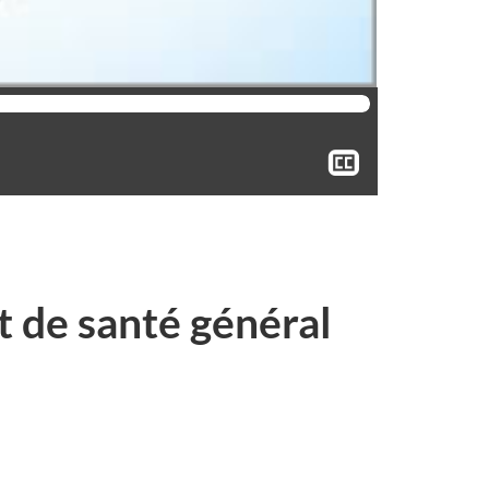
Afficher
le
sous-
titrage
t de santé général