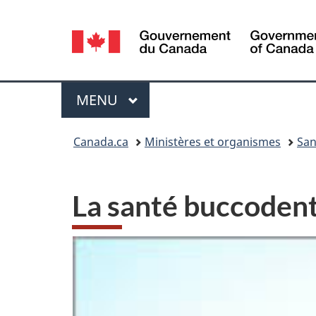
Sélection
de
la
Menu
MENU
PRINCIPAL
langue
Vous
Canada.ca
Ministères et organismes
San
êtes
ici :
La santé buccodenta