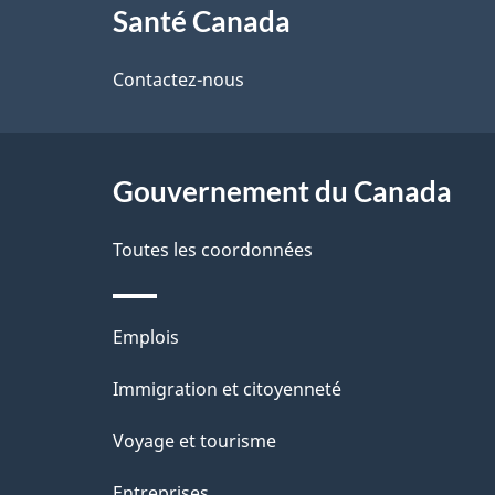
a
Santé Canada
propos
i
de
Contactez-nous
l
ce
s
site
Gouvernement du Canada
d
e
Toutes les coordonnées
l
Thèmes
Emplois
a
et
Immigration et citoyenneté
p
sujets
Voyage et tourisme
a
Entreprises