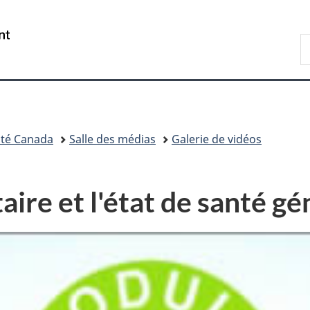
Passer
Passer
Passer
au
à
à
/
R
contenu
«
la
Government
d
principal
Au
version
of
C
sujet
HTML
Canada
du
simplifiée
gouvernement
»
té Canada
Salle des médias
Galerie de vidéos
ire et l'état de santé gé