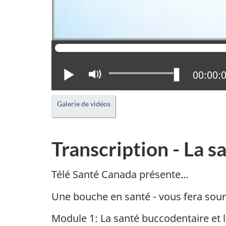
Lire
Activer
Positio
00:00:
le
mode
Galerie de vidéos
muet
Transcription - La s
Télé Santé Canada présente...
Une bouche en santé - vous fera souri
Module 1: La santé buccodentaire et l