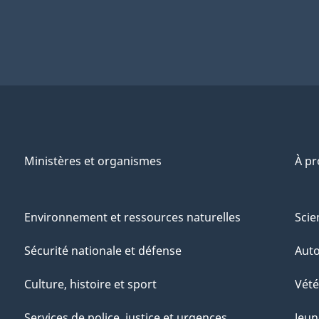
Ministères et organismes
À p
Environnement et ressources naturelles
Scie
Sécurité nationale et défense
Aut
Culture, histoire et sport
Vété
Services de police, justice et urgences
Jeun