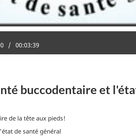
n actuelle :
00
Temps total :
00:03:39
anté buccodentaire et l'éta
re de la tête aux pieds!
'état de santé général