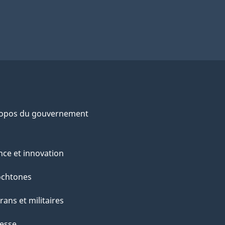
ropos du gouvernement
nce et innovation
ochtones
rans et militaires
esse