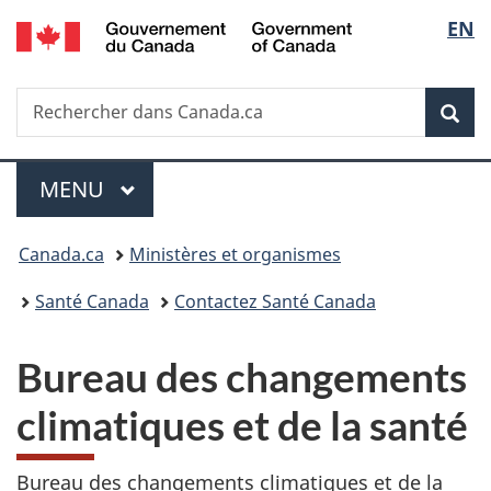
/
Sélec
EN
Passer
Passer
Passer
Government
au
à
à
de
of
contenu
«
la
Canada
Recherche
Rechercher
principal
Au
version
Rec
la
dans
sujet
HTML
Canada.ca
du
simplifiée
langu
Menu
gouvernement
MENU
PRINCIPAL
»
Vous
Canada.ca
Ministères et organismes
êtes
Santé Canada
Contactez Santé Canada
ici :
Bureau des changements
climatiques et de la santé
Bureau des changements climatiques et de la