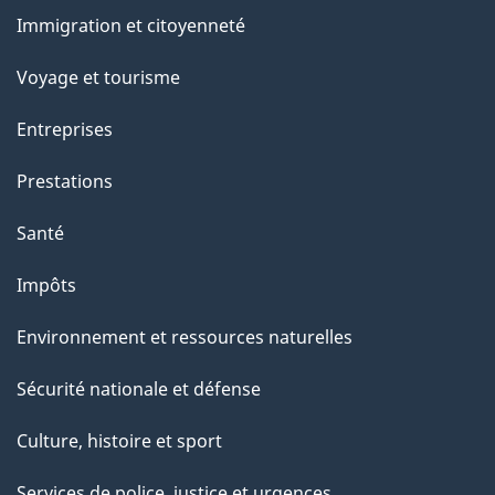
g
et
Immigration et citoyenneté
sujets
e
Voyage et tourisme
Entreprises
Prestations
Santé
Impôts
Environnement et ressources naturelles
Sécurité nationale et défense
Culture, histoire et sport
Services de police, justice et urgences