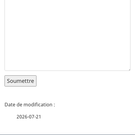
D
é
2026-07-21
t