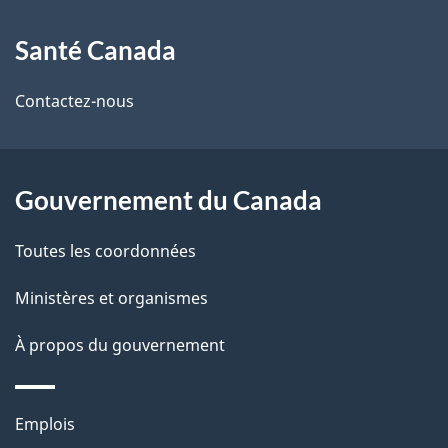
À
a
Santé Canada
propos
i
de
l
Contactez-nous
ce
s
site
d
Gouvernement du Canada
e
Toutes les coordonnées
l
Ministères et organismes
a
À propos du gouvernement
p
a
Thèmes
Emplois