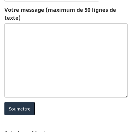
c
Votre message (maximum de 50 lignes de
texte)
a
t
i
o
n
-
S
a
n
D