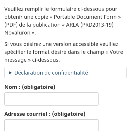
a
Veuillez remplir le formulaire ci-dessous pour
n
obtenir une copie «
Portable Document Form
»
(PDF) de la publication «
ARLA (PRD2013-19)
d
Novaluron ».
e
Si vous désirez une version accessible veuillez
d
spécifier le format désiré dans le champ « Votre
message » ci-dessous.
e
Déclaration de confidentialité
p
Nom :
(obligatoire)
u
b
Adresse courriel :
(obligatoire)
l
i