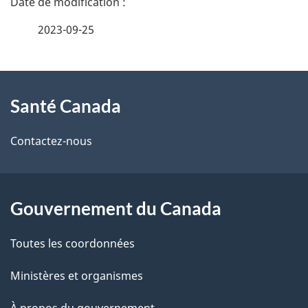
t
é
2023-09-25
é
t
C
À
a
Santé Canada
a
propos
i
n
de
l
Contactez-nous
ce
a
s
site
d
d
Gouvernement du Canada
e
a
Toutes les coordonnées
l
Ministères et organismes
a