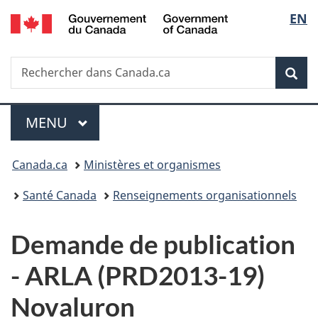
/
Sélec
EN
Passer
Passer
Passer
Government
au
à
à
de
of
contenu
«
la
Canada
Recherche
Rechercher
principal
Au
version
Rec
la
dans
sujet
HTML
Canada.ca
du
simplifiée
langu
Menu
gouvernement
MENU
PRINCIPAL
»
Vous
Canada.ca
Ministères et organismes
êtes
Santé Canada
Renseignements organisationnels
ici :
D
Demande de publication
e
-
ARLA (PRD2013-19)
m
Novaluron