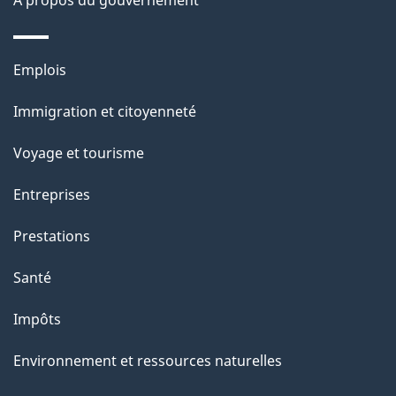
À propos du gouvernement
p
a
Thèmes
Emplois
g
et
Immigration et citoyenneté
sujets
e
Voyage et tourisme
Entreprises
Prestations
Santé
Impôts
Environnement et ressources naturelles