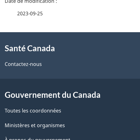
t
é
2023-09-25
é
t
C
À
a
Santé Canada
a
propos
i
n
de
l
Contactez-nous
ce
a
s
site
d
d
Gouvernement du Canada
e
a
Toutes les coordonnées
l
Ministères et organismes
a