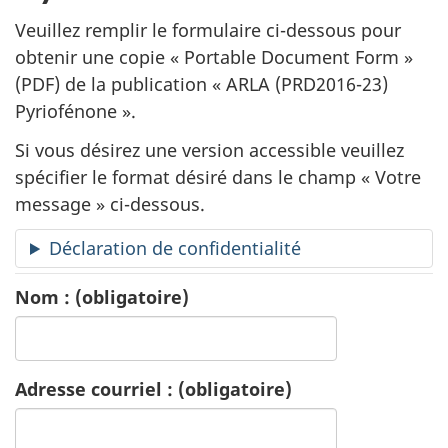
a
Veuillez remplir le formulaire ci-dessous pour
n
obtenir une copie «
Portable Document Form
»
(PDF) de la publication «
ARLA (PRD2016-23)
d
Pyriofénone ».
e
Si vous désirez une version accessible veuillez
d
spécifier le format désiré dans le champ « Votre
message » ci-dessous.
e
Déclaration de confidentialité
p
Nom :
(obligatoire)
u
b
Adresse courriel :
(obligatoire)
l
i