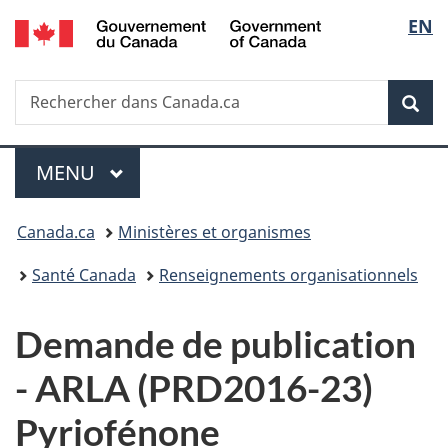
/
Sélec
EN
Passer
Passer
Passer
Government
au
à
à
de
of
contenu
«
la
Canada
Recherche
Rechercher
principal
Au
version
Rec
la
dans
sujet
HTML
Canada.ca
du
simplifiée
langu
Menu
gouvernement
MENU
PRINCIPAL
»
Vous
Canada.ca
Ministères et organismes
êtes
Santé Canada
Renseignements organisationnels
ici :
D
Demande de publication
e
-
ARLA (PRD2016-23)
m
Pyriofénone