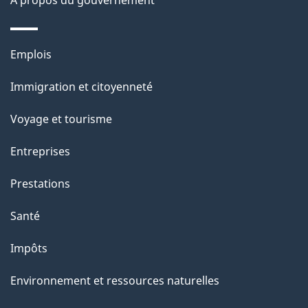
À propos du gouvernement
p
a
Thèmes
Emplois
g
et
Immigration et citoyenneté
sujets
e
Voyage et tourisme
Entreprises
Prestations
Santé
Impôts
Environnement et ressources naturelles