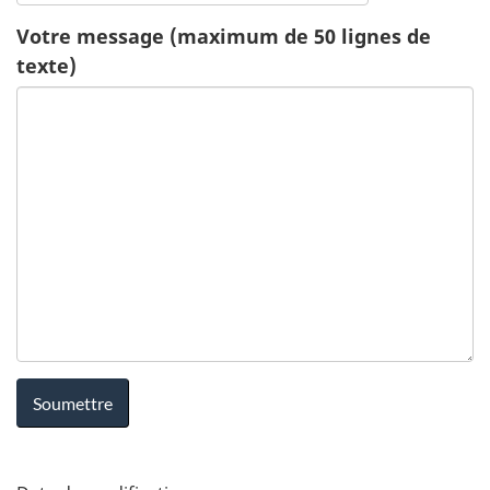
c
Votre message (maximum de 50 lignes de
texte)
a
t
i
o
n
-
S
a
n
D