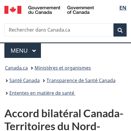
/
Sélec
EN
Passer
Passer
Passer
Government
au
à
à
de
of
contenu
«
la
Canada
Recherche
Rechercher
principal
Au
version
Rec
la
dans
sujet
HTML
Canada.ca
du
simplifiée
langu
Menu
gouvernement
MENU
PRINCIPAL
»
Vous
Canada.ca
Ministères et organismes
êtes
Santé Canada
Transparence de Santé Canada
ici :
Ententes en matière de santé
Accord bilatéral Canada-
Territoires du Nord-