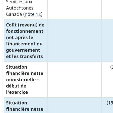
Services aux
Autochtones
Canada (
note 12
)
Coût (revenu) de
N
fonctionnement
/
net après le
A
financement du
gouvernement
et les transferts
Situation
N
(
financière nette
/
ministérielle –
A
début de
l'exercice
Situation
N
(19
financière nette
/