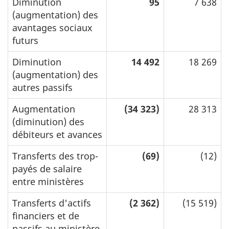
Diminution
95
7 638
(augmentation) des
avantages sociaux
futurs
Diminution
14 492
18 269
(augmentation) des
autres passifs
Augmentation
(34 323)
28 313
(diminution) des
débiteurs et avances
Transferts des trop-
(69)
(12)
payés de salaire
entre ministères
Transferts d'actifs
(2 362)
(15 519)
financiers et de
passifs au ministère