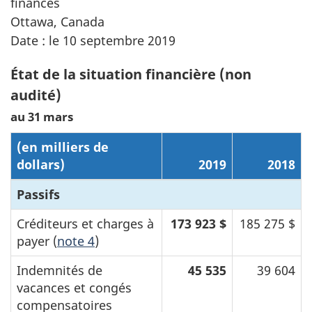
finances
Ottawa, Canada
Date : le 10 septembre 2019
État de la situation financière (non
audité)
au 31 mars
(en milliers de
dollars)
2019
2018
Passifs
Créditeurs et charges à
173 923 $
185 275 $
payer (
note 4
)
Indemnités de
45 535
39 604
vacances et congés
compensatoires