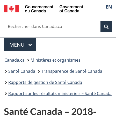
/
Sélec
EN
Passer
Passer
Passer
Government
au
à
à
de
of
contenu
«
la
Canada
Recherche
Rechercher
principal
Au
version
Rec
la
dans
sujet
HTML
Canada.ca
du
simplifiée
langu
Menu
gouvernement
MENU
PRINCIPAL
»
Vous
Canada.ca
Ministères et organismes
êtes
Santé Canada
Transparence de Santé Canada
ici :
Rapports de gestion de Santé Canada
Rapport sur les résultats ministériels – Santé Canada
Santé Canada – 2018-