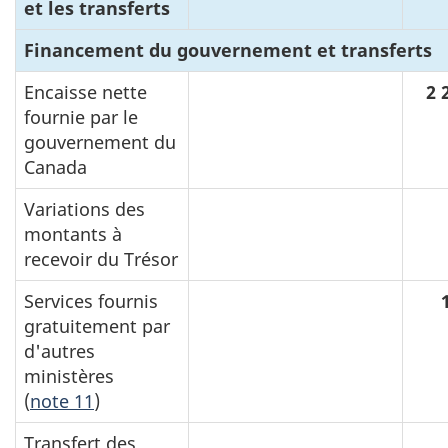
et les transferts
Financement du gouvernement et transferts
Encaisse nette
N
2 
fournie par le
/
gouvernement du
A
Canada
Variations des
N
montants à
/
recevoir du Trésor
A
Services fournis
N
gratuitement par
/
d'autres
A
ministères
(
note 11
)
Transfert des
N