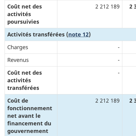
Coût net des
2 212 189
2 
activités
poursuivies
Activités transférées (
note 12
)
Charges
-
Revenus
-
Coût net des
-
activités
transférées
Coût de
2 212 189
2 
fonctionnement
net avant le
financement du
gouvernement