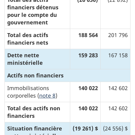
financiers détenus
pour le compte du
gouvernement
Total des actifs
188 564
201 796
financiers nets
Dette nette
159 283
167 158
ministérielle
Actifs non financiers
Immobilisations
140 022
142 602
corporelles (
note 8
)
Total des actifs non
140 022
142 602
financiers
Situation financière
(19 261) $
(24 556) $