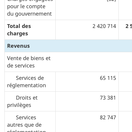
pour le compte
du gouvernement
Total des
2 420 714
2 
charges
Revenus
Vente de biens et
N
N
de services
/
/
A
A
Services de
65 115
réglementation
Droits et
73 381
privilèges
Services
82 747
autres que de
réglementation