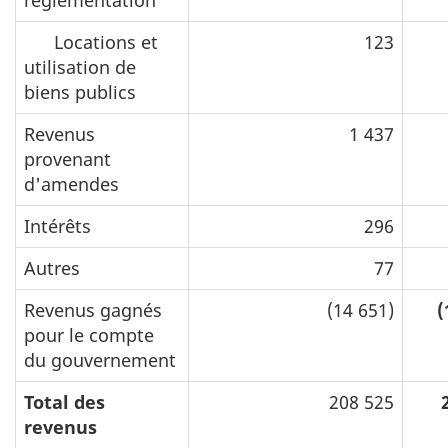
Locations et
123
utilisation de
biens publics
Revenus
1 437
provenant
d'amendes
Intérêts
296
Autres
77
Revenus gagnés
(14 651)
(
pour le compte
du gouvernement
Total des
208 525
revenus