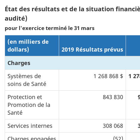
État des résultats et de la situation financi
audité)
pour l'exercice terminé le 31 mars
(en milliers de
dollars)
2019 Résultats prévus
Charges
Systèmes de
1 268 868 $
1 27
soins de Santé
Protection et
843 830
Promotion de la
Santé
Services internes
308 068
Charges engagées
(52)