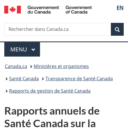
/
Sélec
EN
Passer
Passer
Passer
Government
au
à
à
de
of
contenu
«
la
Canada
Recherche
Rechercher
principal
Au
version
Rec
la
dans
sujet
HTML
Canada.ca
du
simplifiée
langu
Menu
gouvernement
MENU
PRINCIPAL
»
Vous
Canada.ca
Ministères et organismes
êtes
Santé Canada
Transparence de Santé Canada
ici :
Rapports de gestion de Santé Canada
Rapports annuels de
Santé Canada sur la