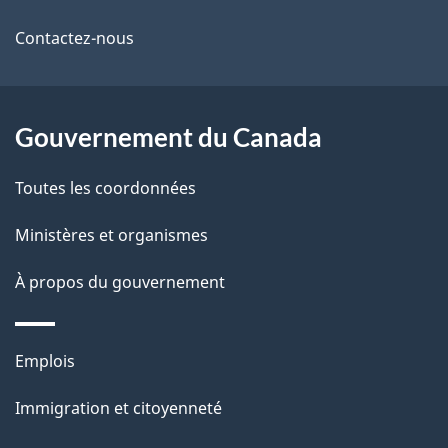
propos
i
de
l
Contactez-nous
ce
s
site
d
Gouvernement du Canada
e
Toutes les coordonnées
l
Ministères et organismes
a
À propos du gouvernement
p
a
Thèmes
Emplois
g
et
Immigration et citoyenneté
sujets
e