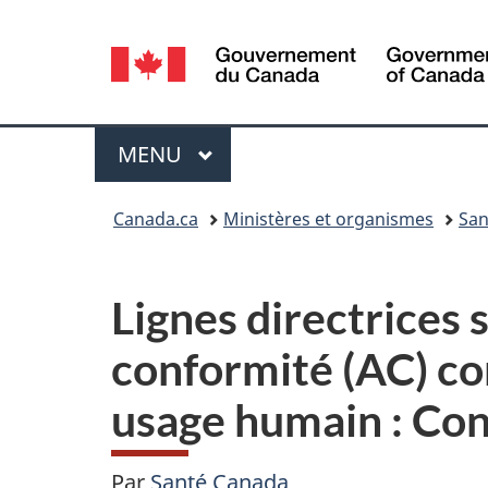
Sélection
de
la
Menu
MENU
PRINCIPAL
langue
Vous
Canada.ca
Ministères et organismes
San
êtes
ici :
Lignes directrices 
conformité (AC) co
usage humain : Con
Par
Santé Canada