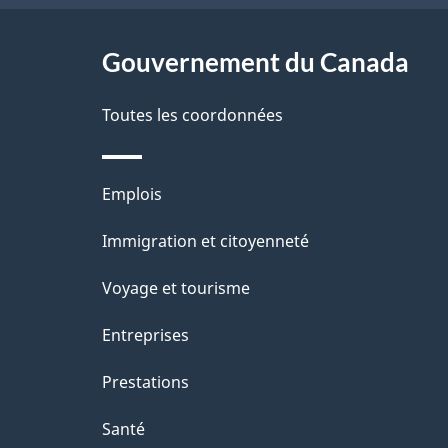
ce
s
site
Gouvernement du Canada
d
e
Toutes les coordonnées
l
Thèmes
Emplois
a
et
Immigration et citoyenneté
p
sujets
Voyage et tourisme
a
Entreprises
g
Prestations
e
Santé