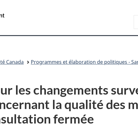
Passer
Passer
Passer
au
à
à
/
R
contenu
«
la
Government
d
principal
Au
version
of
C
sujet
HTML
Canada
du
simplifiée
gouvernement
»
té Canada
Programmes et élaboration de politiques - S
sur les changements surve
ncernant la qualité des 
sultation fermée