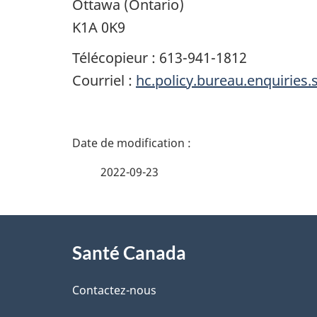
Ottawa (Ontario)
K1A 0K9
Télécopieur : 613-941-1812
Courriel :
hc.policy.bureau.enquiries
D
é
2022-09-23
t
À
a
Santé Canada
propos
i
de
Contactez-nous
l