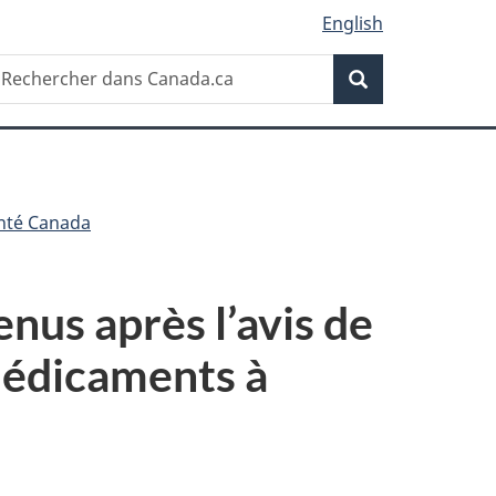
English
Recherche
echercher
Recherche
ans
anada.ca
anté Canada
nus après l’avis de
médicaments à