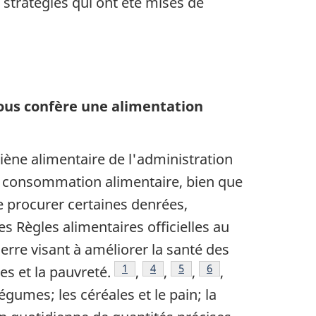
 stratégies qui ont été mises de
ous confère une alimentation
giène alimentaire de l'administration
 la consommation alimentaire, bien que
se procurer certaines denrées,
s Règles alimentaires officielles au
rre visant à améliorer la santé des
Note de bas de page
1
Note de bas de page
4
Footnote
5
Footnote
6
s et la pauvreté.
,
,
,
,
légumes; les céréales et le pain; la