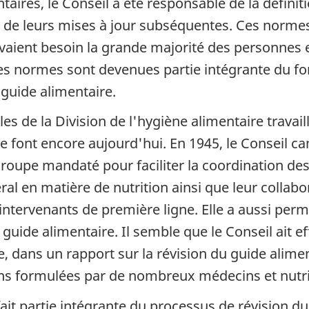
taires, le Conseil a été responsable de la défin
t de leurs mises à jour subséquentes. Ces normes
avaient besoin la grande majorité des personnes 
ces normes sont devenues partie intégrante du f
uide alimentaire.
s de la Division de l'hygiène alimentaire travail
font encore aujourd'hui. En 1945, le Conseil can
n groupe mandaté pour faciliter la coordination d
 en matière de nutrition ainsi que leur collabora
ntervenants de première ligne. Elle a aussi perm
u guide alimentaire. Il semble que le Conseil ait e
 dans un rapport sur la révision du guide aliment
s formulées par de nombreux médecins et nutrit
fait partie intégrante du processus de révision d