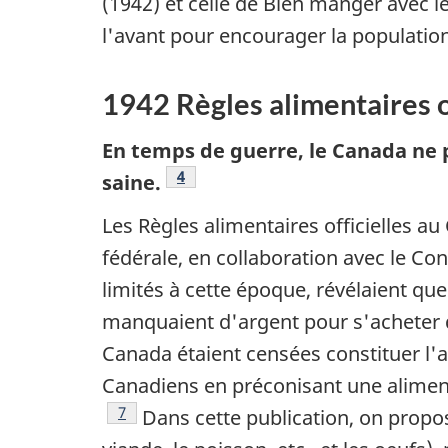
(1942) et celle de Bien manger avec le
l'avant pour encourager la population
1942 Règles alimentaires o
En temps de guerre, le Canada ne 
Footnote
4
saine.
Les Règles alimentaires officielles au
fédérale, en collaboration avec le Co
limités à cette époque, révélaient que
manquaient d'argent pour s'acheter de
Canada étaient censées constituer l'
Canadiens en préconisant une aliment
Footnote
7
Dans cette publication, on proposai