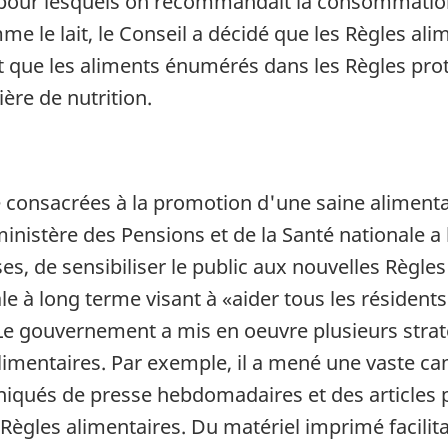
s), pour lesquels on recommandait la consommatio
me le lait, le Conseil a décidé que les Règles ali
 que les aliments énumérés dans les Règles proté
ère de nutrition.
 consacrées à la promotion d'une saine alimentat
ministère des Pensions et de la Santé nationale 
es, de sensibiliser le public aux nouvelles Règl
à long terme visant à «aider tous les résident
 de bas de page
e gouvernement a mis en oeuvre plusieurs straté
alimentaires. Par exemple, il a mené une vaste
qués de presse hebdomadaires et des articles pu
Règles alimentaires. Du matériel imprimé facilit