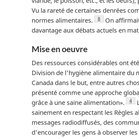
viande, le poisson, etc., et les oeuf
Vu la rareté de certaines denrées com
Footnote
8
normes alimentaires.
On affirmait
davantage aux débats actuels en mati
Mise en oeuvre
Des ressources considérables ont été
Division de l'hygiène alimentaire du 
Canada dans le but, entre autres chos
présenté comme une approche globale 
Note
4
grâce à une saine alimentation».
L
sainement en respectant les Règles 
messages radiodiffusés, des communi
d'encourager les gens à observer les 