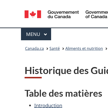
Sélection
de
la
Menu
MENU
PRINCIPAL
langue
Vous
Canada.ca
Santé
Aliments et nutrition
êtes
ici :
Historique des Gui
Table des matières
Introduction