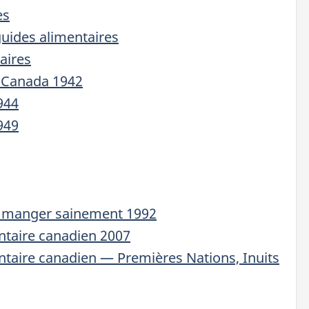
es
uides alimentaires
aires
u Canada 1942
944
949
r manger sainement 1992
ntaire canadien 2007
ntaire canadien — Premières Nations, Inuits