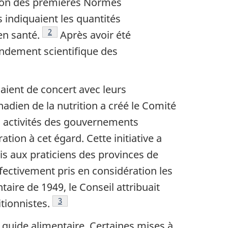
ition des premières Normes
 indiquaient les quantités
Footnote
2
en santé.
Après avoir été
ondement scientifique des
laient de concert avec leurs
adien de la nutrition a créé le Comité
es activités des gouvernements
tion à cet égard. Cette initiative a
is aux praticiens des provinces de
ffectivement pris en considération les
aire de 1949, le Conseil attribuait
Footnote
3
ionnistes.
u guide alimentaire. Certaines mises à