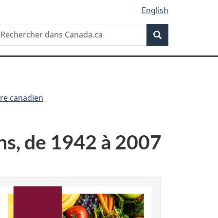
English
Recherche
echercher
Recherche
ans
anada.ca
ire canadien
ns, de 1942 à 2007