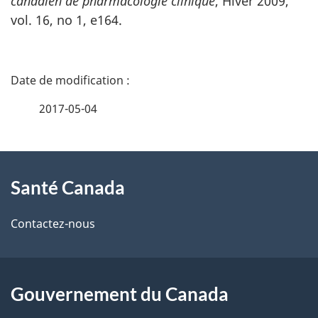
canadien de pharmacologie clinique
, Hiver 2009,
vol. 16, no 1, e164.
D
é
2017-05-04
t
À
a
Santé Canada
propos
i
de
l
Contactez-nous
ce
s
site
d
Gouvernement du Canada