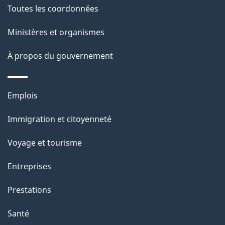
e
Toutes les coordonnées
l
Ministères et organismes
a
À propos du gouvernement
p
a
Thèmes
Emplois
g
et
Immigration et citoyenneté
sujets
e
Voyage et tourisme
Entreprises
Prestations
Santé