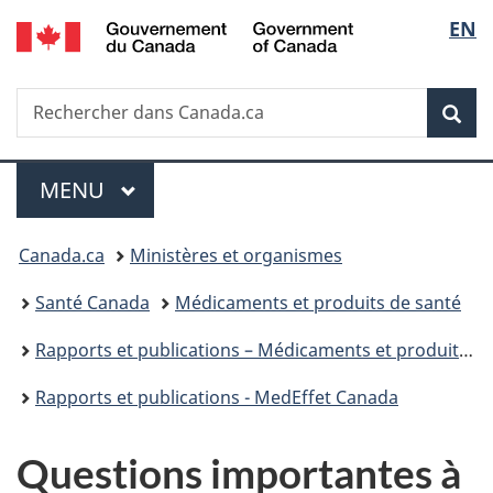
/
Sélec
EN
Passer
Passer
Passer
Government
au
à
à
de
of
contenu
«
la
Canada
Recherche
Rechercher
principal
Au
version
Rec
la
dans
sujet
HTML
Canada.ca
du
simplifiée
langu
Menu
gouvernement
MENU
PRINCIPAL
»
Vous
Canada.ca
Ministères et organismes
êtes
Santé Canada
Médicaments et produits de santé
ici :
Rapports et publications – Médicaments et produits de santé
Rapports et publications - MedEffet Canada
Questions importantes à