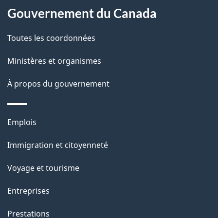
site
d
Gouvernement du Canada
e
Toutes les coordonnées
l
Ministères et organismes
a
À propos du gouvernement
p
a
Thèmes
Emplois
g
et
Immigration et citoyenneté
sujets
e
Voyage et tourisme
Entreprises
Prestations