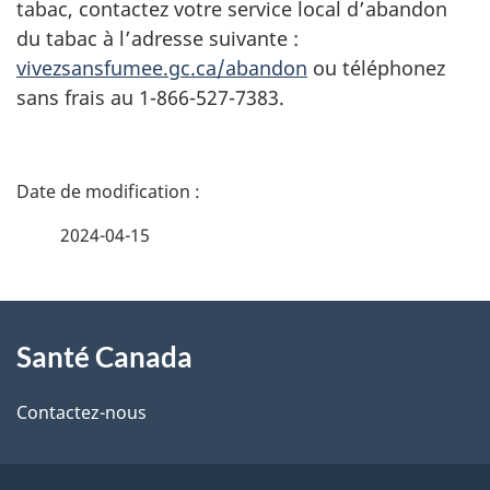
tabac, contactez votre service local d’abandon
du tabac à l’adresse suivante :
vivezsansfumee.gc.ca/abandon
ou téléphonez
sans frais au 1-866-527-7383.
D
é
2024-04-15
t
À
a
Santé Canada
propos
i
de
l
Contactez-nous
ce
s