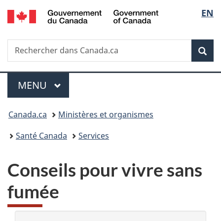
/
Sélec
EN
Passer
Passer
Passer
Government
au
à
à
de
of
contenu
«
la
Canada
Recherche
Rechercher
principal
Au
version
Rec
la
dans
sujet
HTML
Canada.ca
du
simplifiée
langu
Menu
gouvernement
MENU
PRINCIPAL
»
Vous
Canada.ca
Ministères et organismes
êtes
Santé Canada
Services
ici :
Conseils pour vivre sans
fumée