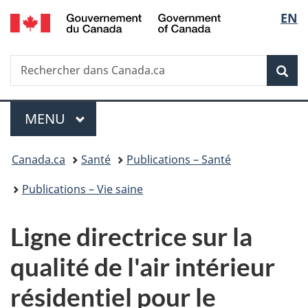
/
Sélec
EN
Passer
Passer
Passer
Government
au
à
à
de
of
contenu
«
la
Canada
Recherche
Rechercher
principal
Au
version
Rec
la
dans
sujet
HTML
Canada.ca
du
simplifiée
langu
Menu
gouvernement
MENU
PRINCIPAL
»
Vous
Canada.ca
Santé
Publications – Santé
êtes
Publications – Vie saine
ici :
Ligne directrice sur la
qualité de l'air intérieur
résidentiel pour le