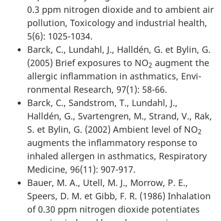
0.3 ppm nitrogen dioxide and to ambient air
pollution, Toxicology and industrial health,
5(6): 1025-1034.
Barck, C., Lundahl, J., Halldén, G. et Bylin, G.
(2005) Brief exposures to NO
augment the
2
allergic inflammation in asthmatics, Envi-
ronmental Research, 97(1): 58-66.
Barck, C., Sandstrom, T., Lundahl, J.,
Halldén, G., Svartengren, M., Strand, V., Rak,
S. et Bylin, G. (2002) Ambient level of NO
2
augments the inflammatory response to
inhaled allergen in asthmatics, Respiratory
Medicine, 96(11): 907-917.
Bauer, M. A., Utell, M. J., Morrow, P. E.,
Speers, D. M. et Gibb, F. R. (1986) Inhalation
of 0.30 ppm nitrogen dioxide potentiates