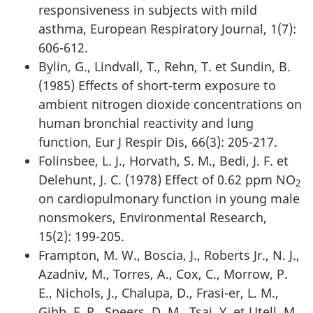
responsiveness in subjects with mild
asthma, European Respiratory Journal, 1(7):
606-612.
Bylin, G., Lindvall, T., Rehn, T. et Sundin, B.
(1985) Effects of short-term exposure to
ambient nitrogen dioxide concentrations on
human bronchial reactivity and lung
function, Eur J Respir Dis, 66(3): 205-217.
Folinsbee, L. J., Horvath, S. M., Bedi, J. F. et
Delehunt, J. C. (1978) Effect of 0.62 ppm NO
2
on cardiopulmonary function in young male
nonsmokers, Environmental Research,
15(2): 199-205.
Frampton, M. W., Boscia, J., Roberts Jr., N. J.,
Azadniv, M., Torres, A., Cox, C., Morrow, P.
E., Nichols, J., Chalupa, D., Frasi-er, L. M.,
Gibb, F. R., Speers, D. M., Tsai, Y. et Utell, M.