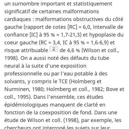
un surnombre important et statistiquement
significatif de certaines malformations
cardiaques : malformations obstructives du côté
gauche (rapport de cotes [RC] = 6,0, intervalle de
confiance [IC] à 95 % = 1,7-21,3) et hypoplasie du
coeur gauche (RC = 3,4, IC à 95 % = 1,6-6,9) et
Note de bas de page
2
risque attribuable
de 4,6 % (Wilson et coll.,
1998). On a aussi noté des défauts du tube
neural à la suite d'une exposition
professionnelle ou par l'eau potable à des
solvants, y compris le TCE (Holmberg et
Nurminen, 1980; Holmberg et coll., 1982; Bove et
coll., 1995). Dans l'ensemble, ces études
épidémiologiques manquent de clarté en
fonction de la coexposition de fond. Dans une
étude de Wilson et coll. (1998), par exemple, les
chercheurs ont interrogé les sujets sur leur