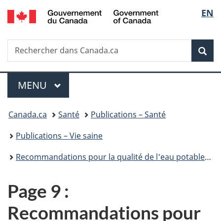
/
Sélec
EN
Passer
Passer
Passer
Government
au
à
à
de
of
contenu
«
la
Canada
Recherche
Rechercher
principal
Au
version
Rec
la
dans
sujet
HTML
Canada.ca
du
simplifiée
langu
Menu
gouvernement
MENU
PRINCIPAL
»
Vous
Canada.ca
Santé
Publications – Santé
êtes
Publications – Vie saine
ici :
Recommandations pour la qualité de l'eau potable au Canada : document technique – le trichloroéthylène
Page 9 :
Recommandations pour