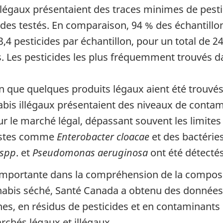
légaux présentaient des traces minimes de pestic
ides testés. En comparaison, 94 % des échantillo
4 pesticides par échantillon, pour un total de 24 
s. Les pesticides les plus fréquemment trouvés da
n que quelques produits légaux aient été trouvés
nabis illégaux présentaient des niveaux de cont
ur le marché légal, dépassant souvent les limit
nistes comme
Enterobacter cloacae
et des bactérie
 spp
. et
Pseudomonas aeruginosa
ont été détectés
importante dans la compréhension de la compos
nabis séché, Santé Canada a obtenu des données
es, en résidus de pesticides et en contaminants 
archés légaux et illégaux.