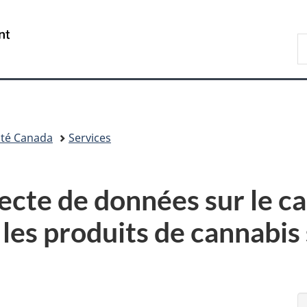
Passer
Passer
Passer
au
à
à
/
R
contenu
«
la
Government
d
principal
Au
version
of
C
sujet
HTML
Canada
du
simplifiée
gouvernement
»
té Canada
Services
cte de données sur le ca
les produits de cannabis