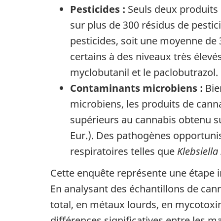
Pesticides :
Seuls deux produits 
sur plus de 300 résidus de pestic
pesticides, soit une moyenne de 3,
certains à des niveaux très élevé
myclobutanil et le paclobutrazol.
Contaminants microbiens :
Bie
microbiens, les produits de can
supérieurs au cannabis obtenu s
Eur.). Des pathogènes opportu
respiratoires telles que
Klebsiella
Cette enquête représente une étape 
En analysant des échantillons de can
total, en métaux lourds, en mycotoxin
différences significatives entre les m