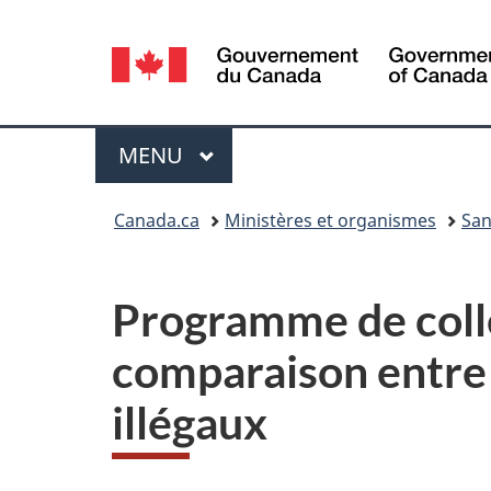
Sélection
de
la
Menu
MENU
PRINCIPAL
langue
Vous
Canada.ca
Ministères et organismes
San
êtes
ici :
Programme de colle
comparaison entre 
illégaux