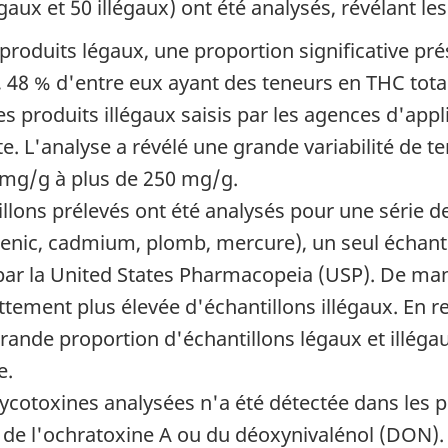
aux et 50 illégaux) ont été analysés, révélant les
produits légaux, une proportion significative pré
e, 48 % d'entre eux ayant des teneurs en THC total
s produits illégaux saisis par les agences d'appl
e. L'analyse a révélé une grande variabilité de t
 mg/g à plus de 250 mg/g.
illons prélevés ont été analysés pour une série 
nic, cadmium, plomb, mercure), un seul échantill
n par la United States Pharmacopeia (USP). De ma
ement plus élevée d'échantillons illégaux. En re
rande proportion d'échantillons légaux et illéga
e.
cotoxines analysées n'a été détectée dans les pr
t de l'ochratoxine A ou du déoxynivalénol (DON).