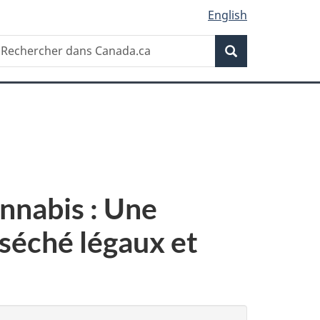
English
Recherche
echercher
Recherche
ans
anada.ca
nnabis : Une
 séché légaux et