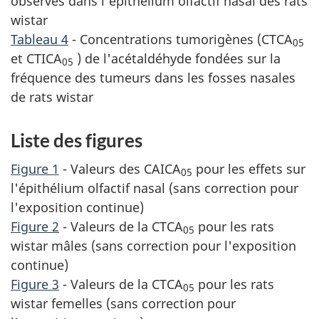
observés dans l'épithélium olfactif nasal des rats
wistar
Tableau 4
- Concentrations tumorigènes (CTCA
05
et CTICA
) de l'acétaldéhyde fondées sur la
05
fréquence des tumeurs dans les fosses nasales
de rats wistar
Liste des figures
Figure 1
- Valeurs des CAICA
pour les effets sur
05
l'épithélium olfactif nasal (sans correction pour
l'exposition continue)
Figure 2
- Valeurs de la CTCA
pour les rats
05
wistar mâles (sans correction pour l'exposition
continue)
Figure 3
- Valeurs de la CTCA
pour les rats
05
wistar femelles (sans correction pour