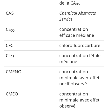
de la CA
05
CAS
Chemical Abstracts
Service
CE
concentration
05
efficace médiane
CFC
chlorofluorocarbure
CL
concentration létale
05
médiane
CMENO
concentration
minimale avec effet
nocif observé
CMEO
concentration
minimale avec effet
observé