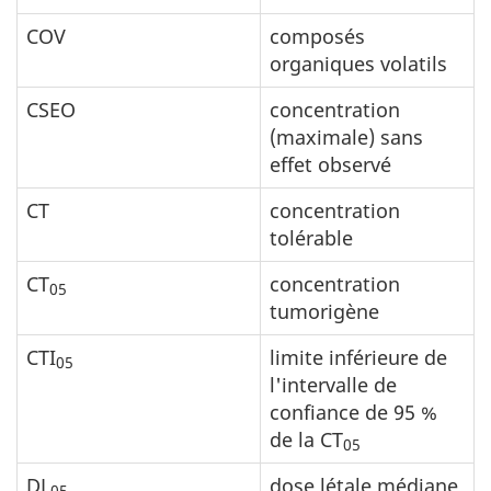
COV
composés
organiques volatils
CSEO
concentration
(maximale) sans
effet observé
CT
concentration
tolérable
CT
concentration
05
tumorigène
CTI
limite inférieure de
05
l'intervalle de
confiance de 95 %
de la CT
05
DL
dose létale médiane
05