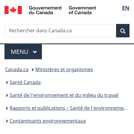
/
Sélec
EN
Passer
Passer
Passer
Government
au
à
à
de
of
contenu
«
la
Canada
Recherche
Rechercher
principal
Au
version
Rec
la
dans
sujet
HTML
Canada.ca
du
simplifiée
langu
Menu
gouvernement
MENU
PRINCIPAL
»
Vous
Canada.ca
Ministères et organismes
êtes
Santé Canada
ici :
Santé de l'environnement et du milieu du travail
Rapports et publications – Santé de l'environnement et du milieu de travail
Contaminants environnementaux