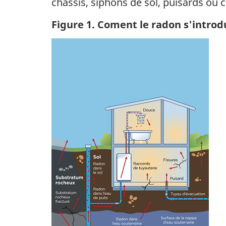
châssis, siphons de sol, puisards ou c
Figure 1. Coment le radon s'introd