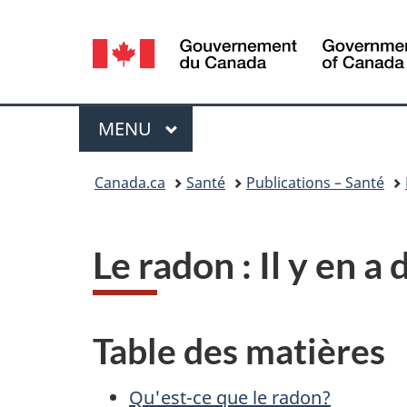
Sélection
de
la
Menu
MENU
PRINCIPAL
langue
Vous
Canada.ca
Santé
Publications – Santé
êtes
ici :
Le radon : Il y en 
Table des matières
Qu'est-ce que le radon?