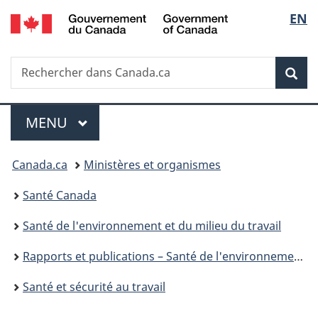
/
Sélec
EN
Passer
Passer
Passer
Government
au
à
à
de
of
contenu
«
la
Canada
Recherche
Rechercher
principal
Au
version
Rec
la
dans
sujet
HTML
Canada.ca
du
simplifiée
langu
Menu
gouvernement
MENU
PRINCIPAL
»
Vous
Canada.ca
Ministères et organismes
êtes
Santé Canada
ici :
Santé de l'environnement et du milieu du travail
Rapports et publications – Santé de l'environnement et du milieu de travail
Santé et sécurité au travail