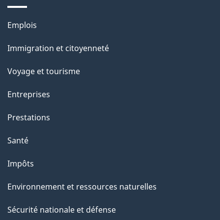
a
Thèmes
Emplois
g
et
Immigration et citoyenneté
sujets
e
Voyage et tourisme
Entreprises
Prestations
Santé
Impôts
Environnement et ressources naturelles
Sécurité nationale et défense