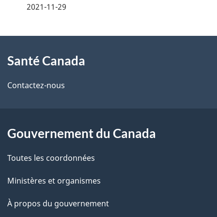
é
2021-11-29
t
À
a
Santé Canada
propos
i
de
l
Contactez-nous
ce
s
site
d
Gouvernement du Canada
e
Toutes les coordonnées
l
Ministères et organismes
a
À propos du gouvernement
p