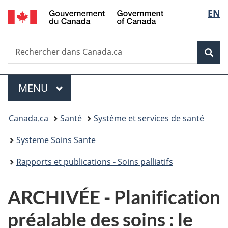
/
Sélec
EN
Passer
Passer
Passer
Passer
Government
au
au
à
à
de
of
Gestionnaire
contenu
«
la
Canada
Recherche
Rechercher
des
principal
Au
version
Rec
la
dans
Invitations
sujet
HTML
Canada.ca
du
simplifiée
langu
Menu
gouvernement
MENU
PRINCIPAL
»
Vous
Canada.ca
Santé
Système et services de santé
êtes
Systeme Soins Sante
ici :
Rapports et publications - Soins palliatifs
ARCHIVÉE - Planification
préalable des soins : le