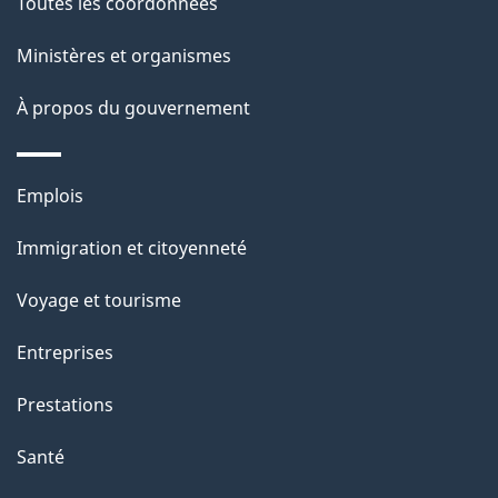
Toutes les coordonnées
l
Ministères et organismes
a
À propos du gouvernement
p
a
Thèmes
Emplois
g
et
Immigration et citoyenneté
sujets
e
Voyage et tourisme
Entreprises
Prestations
Santé