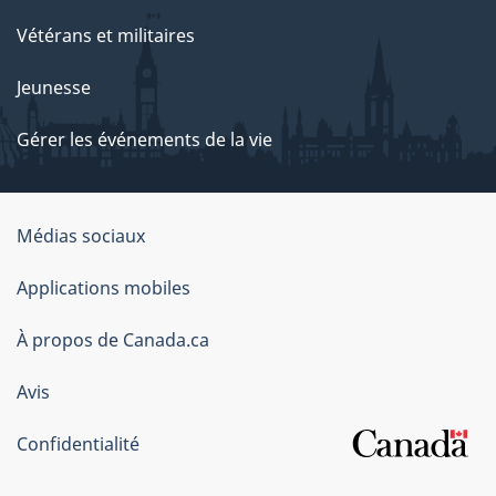
Vétérans et militaires
Jeunesse
Gérer les événements de la vie
Organisation
Médias sociaux
du
Applications mobiles
gouvernement
du
À propos de Canada.ca
Canada
Avis
Confidentialité