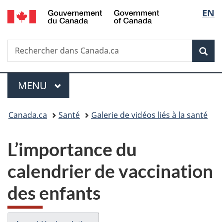
/
Sélec
EN
Passer
Passer
Passer
Government
au
à
à
de
of
contenu
«
la
Canada
Recherche
Rechercher
principal
Au
version
Rec
la
dans
sujet
HTML
Canada.ca
du
simplifiée
langu
Menu
gouvernement
MENU
PRINCIPAL
»
Vous
Canada.ca
Santé
Galerie de vidéos liés à la santé
êtes
L’importance du
ici :
calendrier de vaccination
des enfants