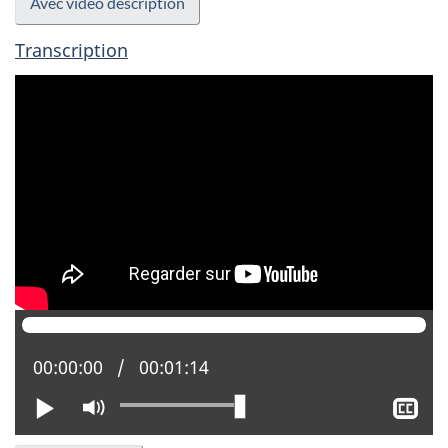
Avec vidéo description
Transcription
Position actuelle :
00:00:00
Temps total :
00:01:14
Lire
Activer
Aff
le
le