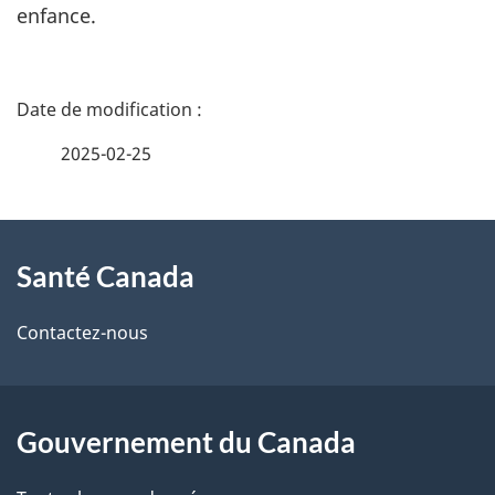
enfance.
D
é
2025-02-25
t
À
a
Santé Canada
propos
i
de
l
Contactez-nous
ce
s
site
d
Gouvernement du Canada
e