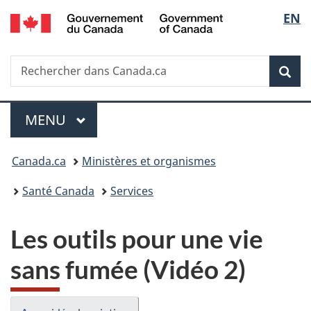
/
Sélec
EN
Passer
Passer
Passer
Government
au
à
à
de
of
contenu
«
la
Canada
Recherche
Rechercher
principal
Au
version
Rec
la
dans
sujet
HTML
Canada.ca
du
simplifiée
langu
Menu
gouvernement
MENU
PRINCIPAL
»
Vous
Canada.ca
Ministères et organismes
êtes
Santé Canada
Services
ici :
Les outils pour une vie
sans fumée (Vidéo 2)