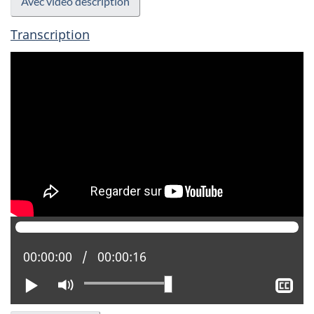
Avec vidéo description
Transcription
Position actuelle :
00:00:00
Temps total :
00:00:16
Lire
Activer
Aff
le
le