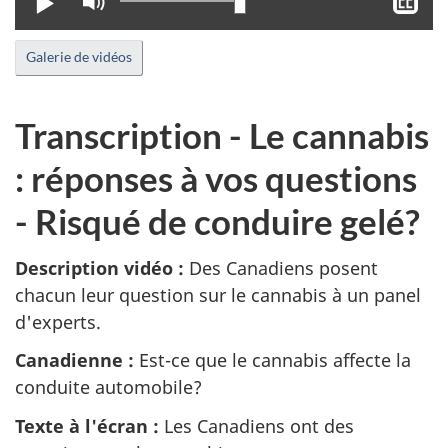
Lire
Activer
Aff
le
le
mode
sou
Galerie de vidéos
muet
tit
Transcription - Le cannabis
: réponses à vos questions
- Risqué de conduire gelé?
Description vidéo :
Des Canadiens posent
chacun leur question sur le cannabis à un panel
d'experts.
Canadienne :
Est-ce que le cannabis affecte la
conduite automobile?
Texte à l'écran :
Les Canadiens ont des