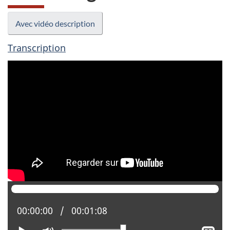
Avec vidéo description
Transcription
Position actuelle :
00:00:00
Temps total :
00:01:08