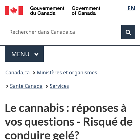
/
Sélec
EN
Passer
Passer
Passer
Government
au
à
à
de
of
contenu
«
la
Canada
Recherche
Rechercher
principal
Au
version
Rec
la
dans
sujet
HTML
Canada.ca
du
simplifiée
langu
Menu
gouvernement
MENU
PRINCIPAL
»
Vous
Canada.ca
Ministères et organismes
êtes
Santé Canada
Services
ici :
Le cannabis : réponses à
vos questions - Risqué de
conduire gelé?