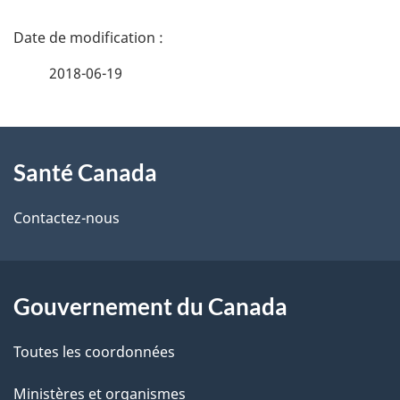
D
é
2018-06-19
t
À
a
Santé Canada
propos
i
de
l
Contactez-nous
ce
s
site
d
Gouvernement du Canada
e
Toutes les coordonnées
l
Ministères et organismes