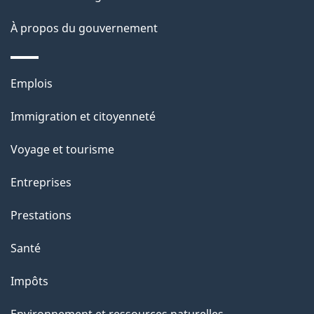
a
À propos du gouvernement
p
a
Thèmes
Emplois
g
et
Immigration et citoyenneté
sujets
e
Voyage et tourisme
Entreprises
Prestations
Santé
Impôts
Environnement et ressources naturelles