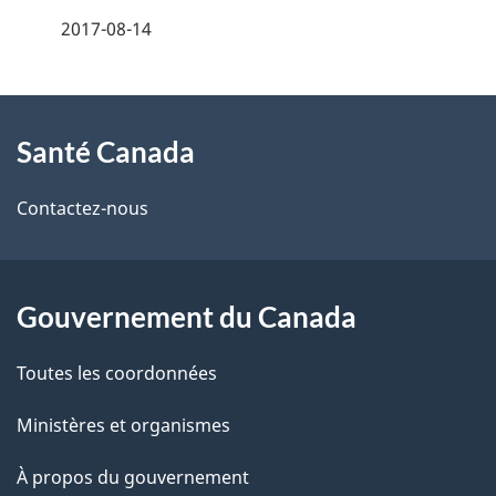
é
2017-08-14
t
À
a
Santé Canada
propos
i
de
l
Contactez-nous
ce
s
site
d
Gouvernement du Canada
e
Toutes les coordonnées
l
Ministères et organismes
a
À propos du gouvernement