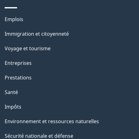
p
a
Thèmes
Emplois
g
et
Immigration et citoyenneté
sujets
e
Voyage et tourisme
Entreprises
Prestations
Santé
Impôts
Environnement et ressources naturelles
Sécurité nationale et défense