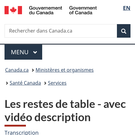
/
Sélec
EN
Passer
Passer
Passer
Government
au
à
à
de
of
contenu
«
la
Canada
Recherche
Rechercher
principal
Au
version
Rec
la
dans
sujet
HTML
Canada.ca
du
simplifiée
langu
Menu
gouvernement
MENU
PRINCIPAL
»
Vous
Canada.ca
Ministères et organismes
êtes
Santé Canada
Services
ici :
Les restes de table - avec
vidéo description
Transcription