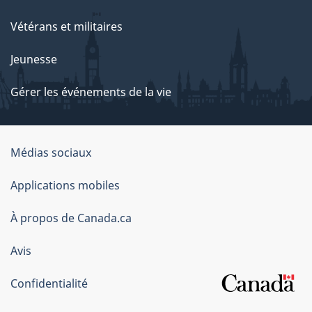
Vétérans et militaires
Jeunesse
Gérer les événements de la vie
Organisation
Médias sociaux
du
Applications mobiles
gouvernement
du
À propos de Canada.ca
Canada
Avis
Confidentialité