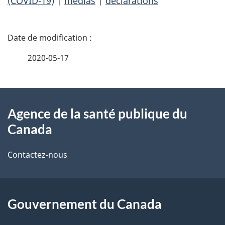
(COVID-19)
|
médias
|
déclarations
D
é
2020-05-17
t
À
a
Agence de la santé publique du
propos
i
Canada
de
l
Contactez-nous
ce
s
site
d
Gouvernement du Canada
e