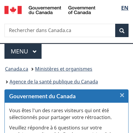
/
Sélec
EN
Passer
Passer
Passer
Passer
Government
au
au
à
à
de
of
Gestionnaire
contenu
«
la
Canada
Recherche
Rechercher
des
principal
Au
version
Rec
la
dans
Invitations
sujet
HTML
Canada.ca
du
simplifiée
langu
Menu
gouvernement
MENU
PRINCIPAL
»
Vous
Canada.ca
Ministères et organismes
êtes
Agence de la santé publique du Canada
ici :
×
F
Gouvernement du Canada
:
Vous êtes l’un des rares visiteurs qui ont été
sélectionnés pour partager votre rétroaction.
S
Veuillez répondre à 6 questions sur votre
d