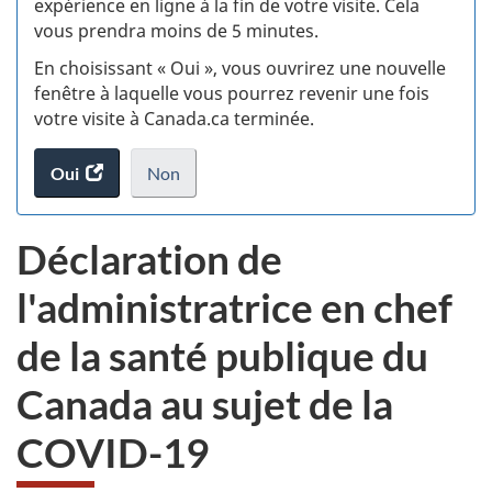
expérience en ligne à la fin de votre visite. Cela
vous prendra moins de 5 minutes.
si
En choisissant « Oui », vous ouvrirez une nouvelle
w
fenêtre à laquelle vous pourrez revenir une fois
votre visite à Canada.ca terminée.
(t
Oui
accéder
Non
d
au
je
.
sondage.
ne
Déclaration de
veux
pas
l'administratrice en chef
participer
au
de la santé publique du
sondage
du
Canada au sujet de la
site
web,
COVID-19