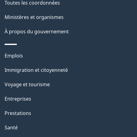
l
Toutes les coordonnées
a
Ministères et organismes
p
À propos du gouvernement
a
g
Thèmes
Emplois
et
e
Immigration et citoyenneté
sujets
Voyage et tourisme
Entreprises
Prestations
Santé