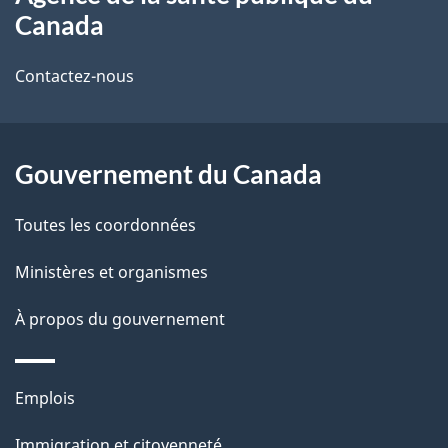
propos
i
Canada
de
l
Contactez-nous
ce
s
site
d
Gouvernement du Canada
e
l
Toutes les coordonnées
a
Ministères et organismes
p
À propos du gouvernement
a
g
Thèmes
Emplois
et
e
Immigration et citoyenneté