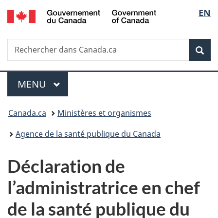
/
Sélec
EN
Passer
Passer
Passer
Government
au
à
à
de
of
contenu
«
la
Canada
Recherche
Rechercher
principal
Au
version
Rec
la
dans
sujet
HTML
Canada.ca
du
simplifiée
langu
Menu
gouvernement
MENU
PRINCIPAL
»
Vous
Canada.ca
Ministères et organismes
êtes
Agence de la santé publique du Canada
ici :
Déclaration de
l’administratrice en chef
de la santé publique du