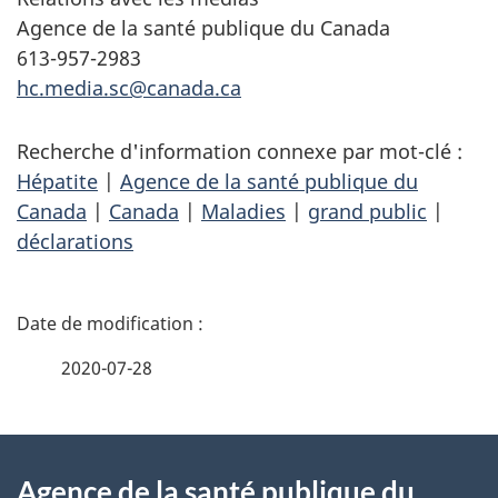
Agence de la santé publique du Canada
613-957-2983
hc.media.sc@canada.ca
Recherche d'information connexe par mot-clé :
Hépatite
|
Agence de la santé publique du
Canada
|
Canada
|
Maladies
|
grand public
|
déclarations
D
é
2020-07-28
t
À
a
Agence de la santé publique du