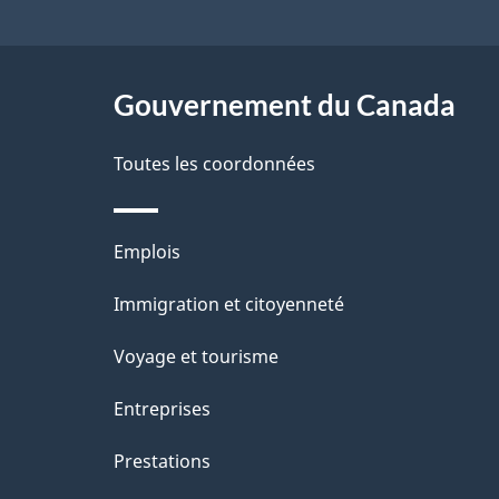
de
l
ce
s
site
Gouvernement du Canada
d
e
Toutes les coordonnées
l
Thèmes
Emplois
a
et
Immigration et citoyenneté
p
sujets
Voyage et tourisme
a
Entreprises
g
Prestations
e