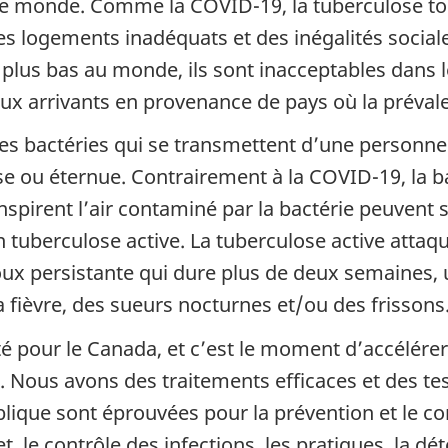
 le monde. Comme la COVID-19, la tuberculose t
 des logements inadéquats et des inégalités social
plus bas au monde, ils sont inacceptables dans
ux arrivants en provenance de pays où la prévale
es bactéries qui se transmettent d’une personne 
e ou éternue. Contrairement à la COVID-19, la ba
nspirent l’air contaminé par la bactérie peuvent 
n tuberculose active. La tuberculose active atta
 persistante qui dure plus de deux semaines, 
la fièvre, des sueurs nocturnes et/ou des frissons
té pour le Canada, et c’est le moment d’accélérer 
. Nous avons des traitements efficaces et des te
que sont éprouvées pour la prévention et le cont
t, le contrôle des infections, les pratiques, la dé