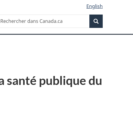
English
Recherche
echercher
Recherche
ans
anada.ca
la santé publique du