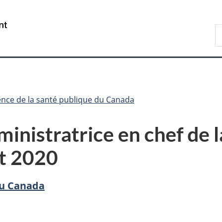
Passer
Passer
Passer
au
à
à
/
R
contenu
«
la
Government
d
principal
Au
version
of
C
sujet
HTML
Canada
du
simplifiée
gouvernement
»
nce de la santé publique du Canada
ministratrice en chef de 
et 2020
du Canada