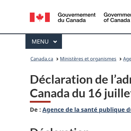
Sélection
de
la
Menu
MENU
PRINCIPAL
langue
Vous
Canada.ca
Ministères et organismes
Age
êtes
Déclaration de l’ad
ici :
Canada du 16 juill
De :
Agence de la santé publique 