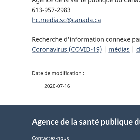
613-957-2983
hc.media.sc@canada.ca
Recherche d'information connexe par
Coronavirus (COVID-19)
|
médias
|
d
D
é
2020-07-16
t
À
a
Agence de la santé publique 
propos
i
Contactez-nous