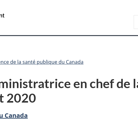
Passer
Passer
Passer
au
à
à
/
R
contenu
«
la
Government
d
principal
Au
version
of
C
sujet
HTML
Canada
du
simplifiée
gouvernement
»
nce de la santé publique du Canada
ministratrice en chef de 
et 2020
du Canada