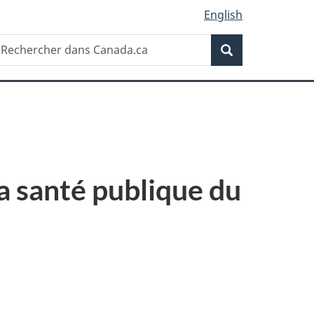
English
Recherche
echercher
Recherche
ans
anada.ca
la santé publique du