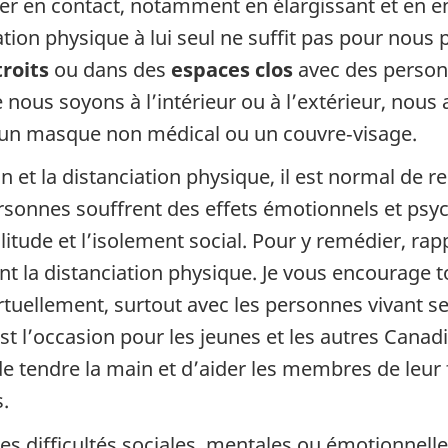
ter en contact, notamment en élargissant et en en
ation physique à lui seul ne suffit pas pour no
troits
ou dans des
espaces clos
avec des personn
ue nous soyons à l’intérieur ou à l’extérieur, no
un masque non médical ou un couvre‑visage.
et la distanciation physique, il est normal de re
onnes souffrent des effets émotionnels et psych
litude et l’isolement social. Pour y remédier, r
ant la distanciation physique. Je vous encourage 
rtuellement, surtout avec les personnes vivant se
est l’occasion pour les jeunes et les autres Cana
de tendre la main et d’aider les membres de leur f
s.
des difficultés sociales, mentales ou émotionnell