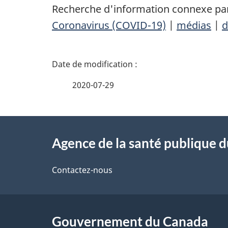
Recherche d'information connexe par
Coronavirus (COVID-19)
|
médias
|
d
D
é
2020-07-29
t
À
a
Agence de la santé publique 
propos
i
de
Contactez-nous
l
ce
s
site
Gouvernement du Canada