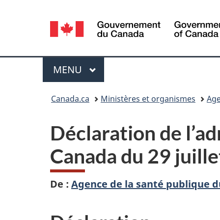
Sélection
de
la
Menu
MENU
PRINCIPAL
langue
Vous
Canada.ca
Ministères et organismes
Age
êtes
Déclaration de l’ad
ici :
Canada du 29 juill
De :
Agence de la santé publique 