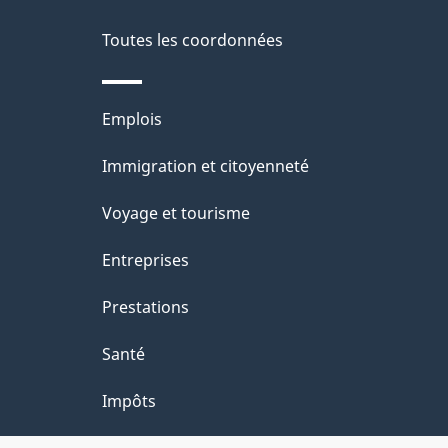
d
e
Toutes les coordonnées
l
Thèmes
Emplois
a
et
Immigration et citoyenneté
p
sujets
Voyage et tourisme
a
Entreprises
g
Prestations
e
Santé
Impôts