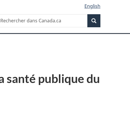
English
Recherche
echercher
Recherche
ans
anada.ca
la santé publique du