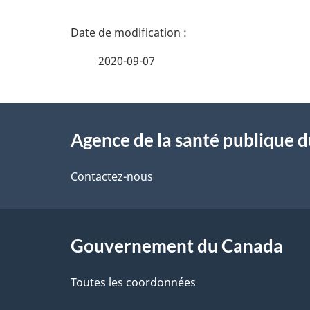
D
é
2020-09-07
t
À
a
Agence de la santé publique 
propos
i
de
Contactez-nous
l
ce
s
site
Gouvernement du Canada
d
e
Toutes les coordonnées