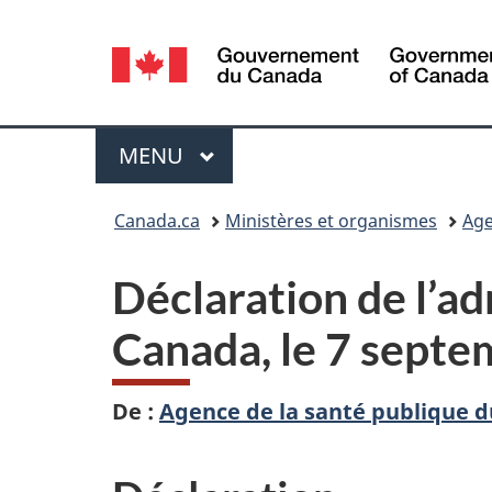
Sélection
de
la
Menu
MENU
PRINCIPAL
langue
Vous
Canada.ca
Ministères et organismes
Age
êtes
Déclaration de l’ad
ici :
Canada, le 7 sept
De :
Agence de la santé publique 