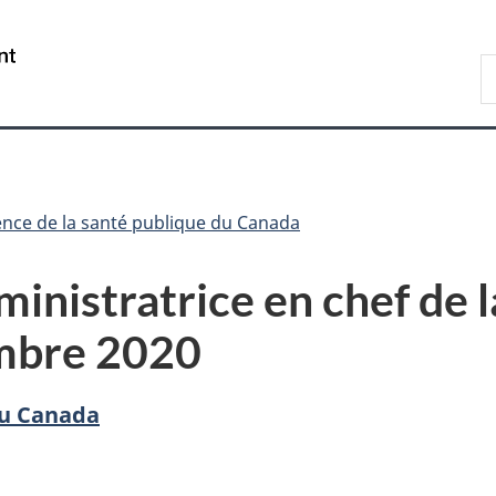
Passer
Passer
Passer
au
à
à
/
R
contenu
«
la
Government
d
principal
Au
version
of
C
sujet
HTML
Canada
du
simplifiée
gouvernement
»
nce de la santé publique du Canada
ministratrice en chef de 
embre 2020
du Canada