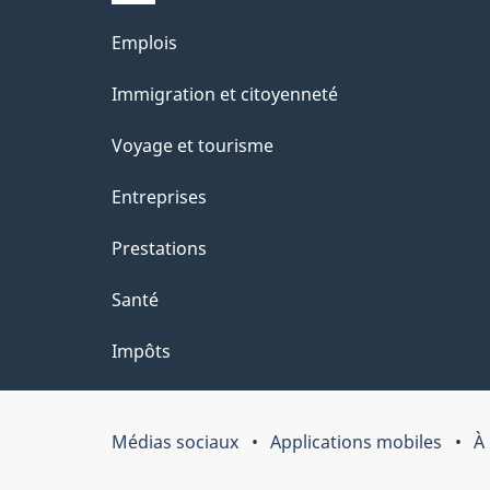
l
Thèmes
Emplois
a
et
Immigration et citoyenneté
p
sujets
Voyage et tourisme
a
Entreprises
g
Prestations
e
Santé
Impôts
Médias sociaux
Applications mobiles
À
Organisation
du