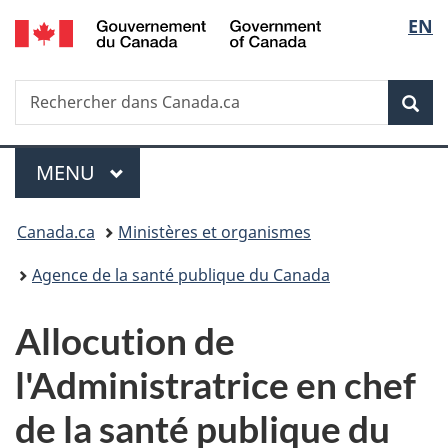
/
Sélec
EN
Passer
Passer
Passer
Government
au
à
à
de
of
contenu
«
la
Canada
Recherche
Rechercher
principal
Au
version
Rec
la
dans
sujet
HTML
Canada.ca
du
simplifiée
langu
Menu
gouvernement
MENU
PRINCIPAL
»
Vous
Canada.ca
Ministères et organismes
êtes
Agence de la santé publique du Canada
ici :
Allocution de
l'Administratrice en chef
de la santé publique du