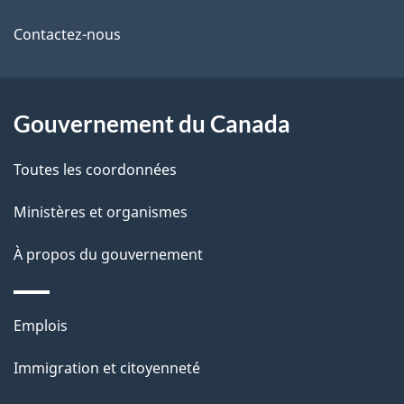
de
l
Contactez-nous
ce
s
site
d
Gouvernement du Canada
e
l
Toutes les coordonnées
a
Ministères et organismes
p
À propos du gouvernement
a
g
Thèmes
Emplois
et
e
Immigration et citoyenneté
sujets