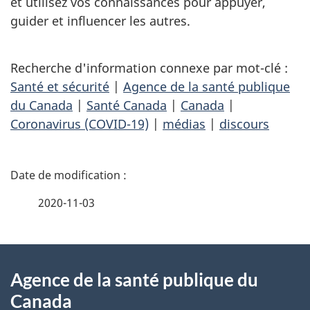
et utilisez vos connaissances pour appuyer,
guider et influencer les autres.
Recherche d'information connexe par mot-clé :
Santé et sécurité
|
Agence de la santé publique
du Canada
|
Santé Canada
|
Canada
|
Coronavirus (COVID-19)
|
médias
|
discours
D
é
2020-11-03
t
À
a
Agence de la santé publique du
propos
i
Canada