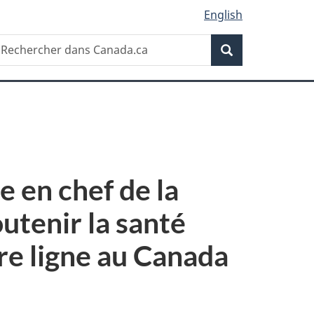
English
Recherche
echercher
Recherche
ans
anada.ca
e en chef de la
utenir la santé
re ligne au Canada