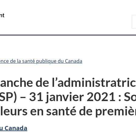
Passer
Passer
Passer
au
à
à
/
R
contenu
«
la
Government
d
principal
Au
version
of
C
sujet
HTML
Canada
du
simplifiée
gouvernement
»
nce de la santé publique du Canada
nche de l’administratric
P) – 31 janvier 2021 : So
lleurs en santé de premiè
du Canada