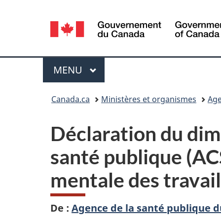
Sélection
de
la
Menu
MENU
PRINCIPAL
langue
Vous
Canada.ca
Ministères et organismes
Age
êtes
Déclaration du dima
ici :
santé publique (ACS
mentale des travai
De :
Agence de la santé publique 