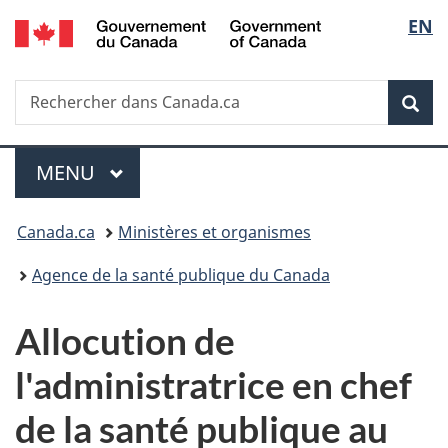
/
Sélec
EN
Passer
Passer
Passer
Government
au
à
à
de
of
contenu
«
la
Canada
Recherche
Rechercher
principal
Au
version
Rec
la
dans
sujet
HTML
Canada.ca
du
simplifiée
langu
Menu
gouvernement
MENU
PRINCIPAL
»
Vous
Canada.ca
Ministères et organismes
êtes
Agence de la santé publique du Canada
ici :
Allocution de
l'administratrice en chef
de la santé publique au