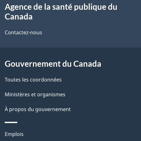
Agence de la santé publique du
propos
i
Canada
de
l
Contactez-nous
ce
s
site
d
Gouvernement du Canada
e
l
Toutes les coordonnées
a
Ministères et organismes
p
À propos du gouvernement
a
g
Thèmes
Emplois