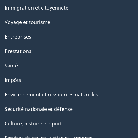
et
e
Immigration et citoyenneté
sujets
Voyage et tourisme
Entreprises
Prestations
Santé
Impôts
Environnement et ressources naturelles
Sécurité nationale et défense
Culture, histoire et sport
Services de police, justice et urgences