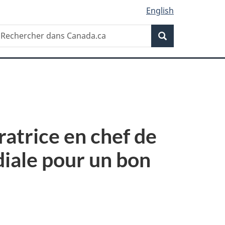
English
Recherche
echercher
Recherche
ans
anada.ca
atrice en chef de
iale pour un bon