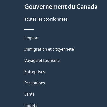
site
Gouvernement du Canada
d
e
Toutes les coordonnées
l
Thèmes
Emplois
a
et
Immigration et citoyenneté
p
sujets
Voyage et tourisme
a
Entreprises
g
Prestations
e
Santé
Impôts