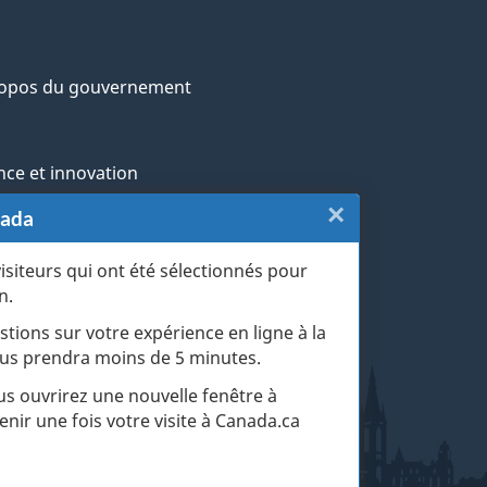
ropos du gouvernement
nce et innovation
×
Fermer
nada
ochtones
:
visiteurs qui ont été sélectionnés pour
rans et militaires
n.
Sondage
esse
stions sur votre expérience en ligne à la
de
 vous prendra moins de 5 minutes.
r les événements de la vie
fin
ous ouvrirez une nouvelle fenêtre à
enir une fois votre visite à Canada.ca
de