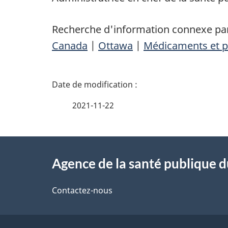
Recherche d'information connexe par
Canada
|
Ottawa
|
Médicaments et p
D
é
2021-11-22
t
À
a
Agence de la santé publique 
propos
i
de
Contactez-nous
l
ce
s