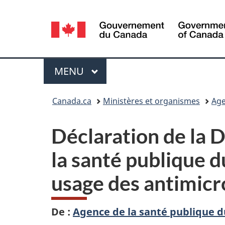
Sélection
de
la
Menu
MENU
PRINCIPAL
langue
Vous
Canada.ca
Ministères et organismes
Age
êtes
Déclaration de la 
ici :
la santé publique 
usage des antimic
De :
Agence de la santé publique 