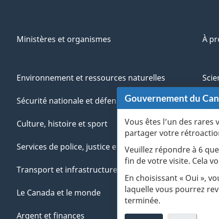
Ministères et organismes
À p
Environnement et ressources naturelles
Scie
Gouvernement du Ca
Sécurité nationale et défense
Aut
Vous êtes l’un des rares 
Culture, histoire et sport
Vété
partager votre rétroactio
Services de police, justice et urgences
Jeun
Veuillez répondre à 6 que
fin de votre visite. Cela
Transport et infrastructure
Gére
En choisissant « Oui », v
laquelle vous pourrez rev
Le Canada et le monde
terminée.
Argent et finances