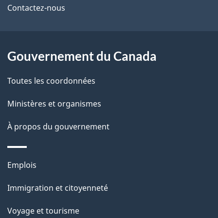
Contactez-nous
ce
s
site
d
Gouvernement du Canada
e
l
Toutes les coordonnées
a
Ministères et organismes
p
À propos du gouvernement
a
g
Thèmes
Emplois
et
e
Immigration et citoyenneté
sujets
Voyage et tourisme