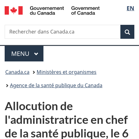
/
Sélec
EN
Passer
Passer
Passer
Government
au
à
à
de
of
contenu
«
la
Canada
Recherche
Rechercher
principal
Au
version
Rec
la
dans
sujet
HTML
Canada.ca
du
simplifiée
langu
Menu
gouvernement
MENU
PRINCIPAL
»
Vous
Canada.ca
Ministères et organismes
êtes
Agence de la santé publique du Canada
ici :
Allocution de
l'administratrice en chef
de la santé publique, le 6