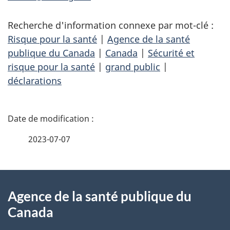
Recherche d'information connexe par mot-clé :
Risque pour la santé
|
Agence de la santé
publique du Canada
|
Canada
|
Sécurité et
risque pour la santé
|
grand public
|
déclarations
D
é
2023-07-07
t
À
a
Agence de la santé publique du
propos
i
Canada
de
l