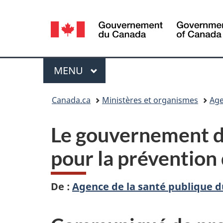
Sélection
de
la
Menu
MENU
PRINCIPAL
langue
Vous
Canada.ca
Ministères et organismes
Age
êtes
Le gouvernement du
ici :
pour la prévention 
De :
Agence de la santé publique 