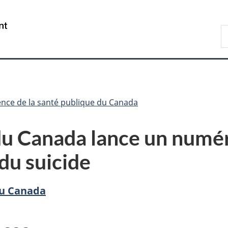
Passer
Passer
Passer
au
à
à
/
R
contenu
«
la
Government
d
principal
Au
version
of
C
sujet
HTML
Canada
du
simplifiée
gouvernement
»
nce de la santé publique du Canada
 Canada lance un numéro 
du suicide
du Canada