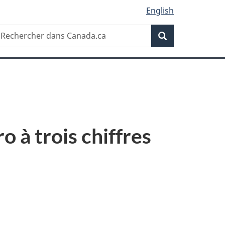
English
Recherche
echercher
Recherche
ans
anada.ca
à trois chiffres