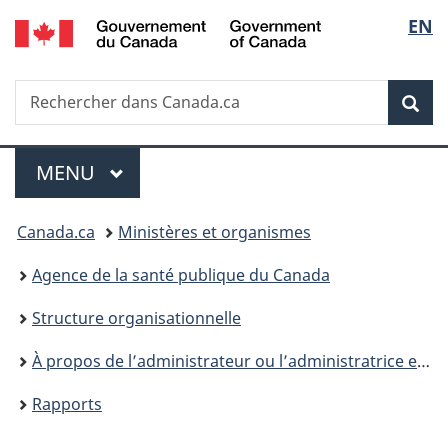
/
Sélec
EN
Passer
Passer
Passer
Government
au
à
à
de
of
contenu
«
la
Canada
Recherche
Rechercher
principal
Au
version
Rec
la
dans
sujet
HTML
Canada.ca
du
simplifiée
langu
Menu
gouvernement
MENU
PRINCIPAL
»
Vous
Canada.ca
Ministères et organismes
êtes
Agence de la santé publique du Canada
ici :
Structure organisationnelle
À propos de l’administrateur ou l’administratrice en chef de la santé publique du Canada (ACSP)
Rapports