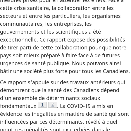
cette crise sanitaire, la collaboration entre les
secteurs et entre les particuliers, les organismes
communautaires, les entreprises, les
gouvernements et les scientifiques a été
exceptionnelle. Ce rapport expose des possibilités
de tirer parti de cette collaboration pour que notre
pays soit mieux préparé à faire face à de futures
urgences de santé publique. Nous pouvons ainsi
bâtir une société plus forte pour tous les Canadiens.
Ce rapport s'appuie sur des travaux antérieurs qui
démontrent que la santé des Canadiens dépend
d'un ensemble de déterminants sociaux
Note de bas de page
1
Note de bas de page
2
fondamentaux
. La COVID-19 a mis en
évidence les inégalités en matière de santé qui sont
influencées par ces déterminants, révélé à quel
point ces inégalités sont exacerbées dans le