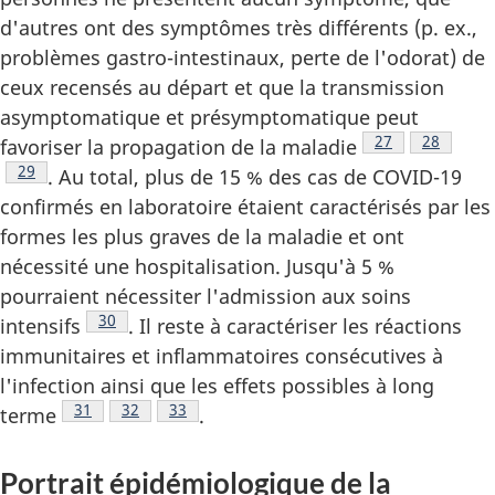
d'autres ont des symptômes très différents (p. ex.,
problèmes gastro-intestinaux, perte de l'odorat) de
ceux recensés au départ et que la transmission
asymptomatique et présymptomatique peut
Note de bas de
27
Note de 
28
favoriser la propagation de la maladie
Note de bas de page
29
. Au total, plus de 15 % des cas de COVID-19
confirmés en laboratoire étaient caractérisés par les
formes les plus graves de la maladie et ont
nécessité une hospitalisation. Jusqu'à 5 %
pourraient nécessiter l'admission aux soins
Note de bas de page
30
intensifs
. Il reste à caractériser les réactions
immunitaires et inflammatoires consécutives à
l'infection ainsi que les effets possibles à long
Note de bas de page
31
Note de bas de page
32
Note de bas de page
33
terme
.
Portrait épidémiologique de la