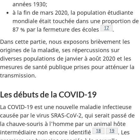
années 1930;
à la fin de mars 2020, la population étudiante
mondiale était touchée dans une proportion de
Note de bas de 
17
87 % par la fermeture des écoles
.
Dans cette partie, nous exposons brièvement les
origines de la maladie, ses répercussions sur
diverses populations de janvier à août 2020 et les
mesures de santé publique prises pour atténuer la
transmission.
Les débuts de la COVID-19
La COVID-19 est une nouvelle maladie infectieuse
causée par le virus SRAS-CoV-2, qui serait passé de
la chauve-souris à l'homme par un animal hôte
Note de bas de page
18
Note de bas d
19
intermédiaire non encore identifié
. Les