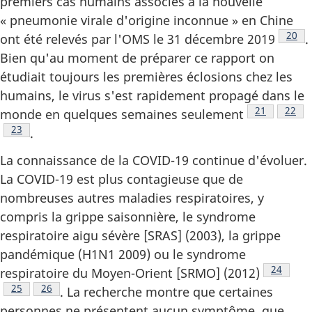
premiers cas humains associés à la nouvelle
« pneumonie virale d'origine inconnue » en Chine
Note 
20
ont été relevés par l'OMS le 31 décembre 2019
.
Bien qu'au moment de préparer ce rapport on
étudiait toujours les premières éclosions chez les
humains, le virus s'est rapidement propagé dans le
Note de bas
21
Note 
22
monde en quelques semaines seulement
Note de bas de page
23
.
La connaissance de la COVID-19 continue d'évoluer.
La COVID-19 est plus contagieuse que de
nombreuses autres maladies respiratoires, y
compris la grippe saisonnière, le syndrome
respiratoire aigu sévère [SRAS] (2003), la grippe
pandémique (H1N1 2009) ou le syndrome
Note de 
24
respiratoire du Moyen-Orient [SRMO] (2012)
Note de bas de page
25
Note de bas de page
26
. La recherche montre que certaines
personnes ne présentent aucun symptôme, que