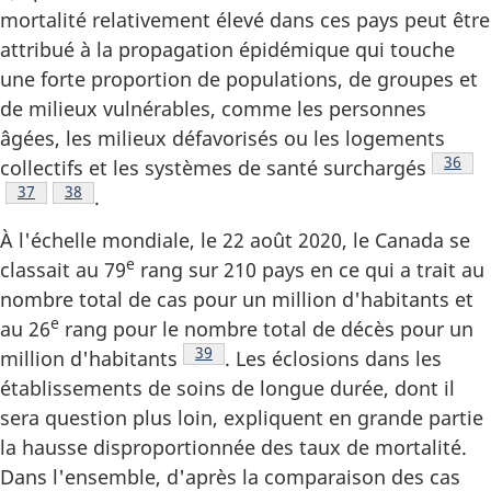
mortalité relativement élevé dans ces pays peut être
attribué à la propagation épidémique qui touche
une forte proportion de populations, de groupes et
de milieux vulnérables, comme les personnes
âgées, les milieux défavorisés ou les logements
Note 
36
collectifs et les systèmes de santé surchargés
Note de bas de page
37
Note de bas de page
38
.
À l'échelle mondiale, le 22 août 2020, le Canada se
e
classait au 79
rang sur 210 pays en ce qui a trait au
nombre total de cas pour un million d'habitants et
e
au 26
rang pour le nombre total de décès pour un
Note de bas de page
39
million d'habitants
. Les éclosions dans les
établissements de soins de longue durée, dont il
sera question plus loin, expliquent en grande partie
la hausse disproportionnée des taux de mortalité.
Dans l'ensemble, d'après la comparaison des cas