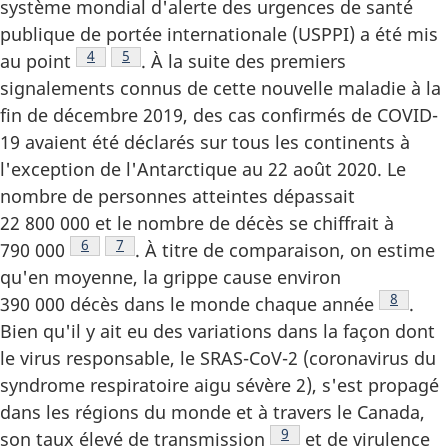
système mondial d'alerte des urgences de santé
publique de portée internationale (USPPI) a été mis
Note de bas de page
4
Note de bas de page
5
au point
. À la suite des premiers
signalements connus de cette nouvelle maladie à la
fin de décembre 2019, des cas confirmés de COVID-
19 avaient été déclarés sur tous les continents à
l'exception de l'Antarctique au 22 août 2020. Le
nombre de personnes atteintes dépassait
22 800 000 et le nombre de décès se chiffrait à
Note de bas de page
6
Note de bas de page
7
790 000
. À titre de comparaison, on estime
qu'en moyenne, la grippe cause environ
Note de
8
390 000 décès dans le monde chaque année
.
Bien qu'il y ait eu des variations dans la façon dont
le virus responsable, le SRAS-CoV-2 (coronavirus du
syndrome respiratoire aigu sévère 2), s'est propagé
dans les régions du monde et à travers le Canada,
Note de bas de page
9
son taux élevé de transmission
et de virulence