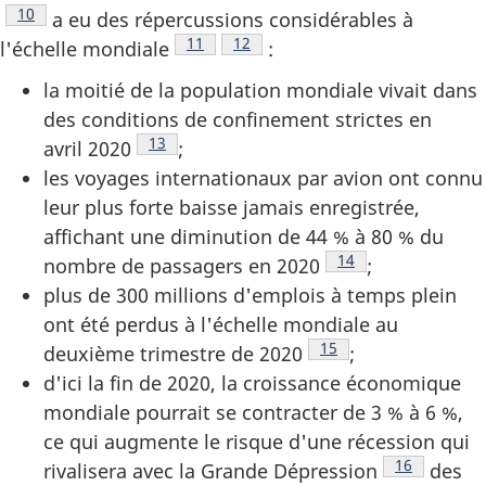
Note de bas de page
10
a eu des répercussions considérables à
Note de bas de page
11
Note de bas de page
12
l'échelle mondiale
:
la moitié de la population mondiale vivait dans
des conditions de confinement strictes en
Note de bas de page
13
avril 2020
;
les voyages internationaux par avion ont connu
leur plus forte baisse jamais enregistrée,
affichant une diminution de 44 % à 80 % du
Note de bas de pag
14
nombre de passagers en 2020
;
plus de 300 millions d'emplois à temps plein
ont été perdus à l'échelle mondiale au
Note de bas de page
15
deuxième trimestre de 2020
;
d'ici la fin de 2020, la croissance économique
mondiale pourrait se contracter de 3 % à 6 %,
ce qui augmente le risque d'une récession qui
Note de bas
16
rivalisera avec la Grande Dépression
des