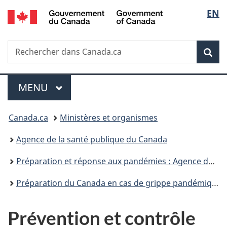
/
Sélec
EN
Passer
Passer
Passer
Government
au
à
à
de
of
contenu
«
la
Canada
Recherche
Rechercher
principal
Au
version
Rec
la
dans
sujet
HTML
Canada.ca
du
simplifiée
langu
Menu
gouvernement
MENU
PRINCIPAL
»
Vous
Canada.ca
Ministères et organismes
êtes
Agence de la santé publique du Canada
ici :
Préparation et réponse aux pandémies : Agence de la santé publique du Canada
Préparation du Canada en cas de grippe pandémique : Guide de planification pour le secteur de la santé
Prévention et contrôle