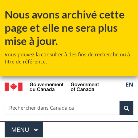
Passer
Passer
Passer
Nous avons archivé cette
au
à
à
contenu
«
la
page et elle ne sera plus
principal
Au
version
sujet
HTML
mise à jour.
du
simplifiée
gouvernement
Vous pouvez la consulter à des fins de recherche ou à
»
titre de référence.
/
Sélec
EN
Government
de
of
Canada
Recherche
Rechercher
Rec
la
dans
Canada.ca
langu
Menu
MENU
PRINCIPAL