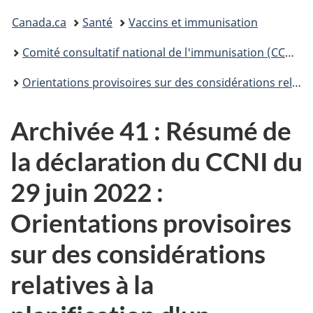
Vous
Canada.ca
Santé
Vaccins et immunisation
êtes
Comité consultatif national de l'immunisation (CCNI) : Déclarations et publications
ici :
Orientations provisoires sur des considérations relatives à la planification d’un programme de rappel de vaccins contre la COVID-19 pour l’automne 2022 au Canada : Déclaration du CCNI, 29 juin 2022
Archivée 41 : Résumé de
la déclaration du CCNI du
29 juin 2022 :
Orientations provisoires
sur des considérations
relatives à la