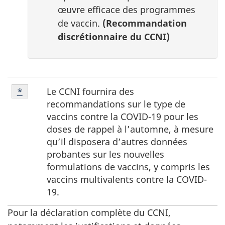
œuvre efficace des programmes
de vaccin.
(Recommandation
discrétionnaire du CCNI)
Note
Le CCNI fournira des
Retour à la référence de la note de bas de page
*
de
recommandations sur le type de
bas
vaccins contre la COVID-19 pour les
de
doses de rappel à l’automne, à mesure
page
qu’il disposera d’autres données
*
probantes sur les nouvelles
formulations de vaccins, y compris les
vaccins multivalents contre la COVID-
19.
Pour la déclaration complète du CCNI,