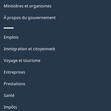
a
Ministères et organismes
p
À propos du gouvernement
a
g
Thèmes
Emplois
et
e
Immigration et citoyenneté
sujets
Voyage et tourisme
Entreprises
Prestations
Santé
Impôts