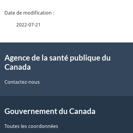
D
é
2022-07-21
t
À
a
Agence de la santé publique du
propos
i
Canada
de
l
Contactez-nous
ce
s
site
d
Gouvernement du Canada
e
l
Toutes les coordonnées