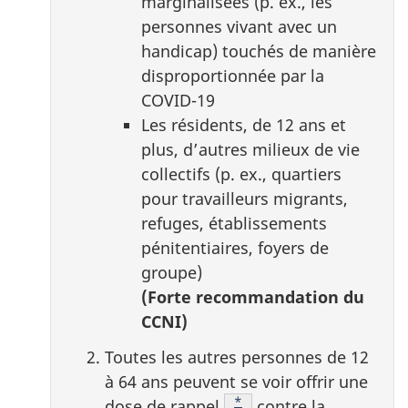
marginalisées (p. ex., les
personnes vivant avec un
handicap) touchés de manière
disproportionnée par la
COVID-19
Les résidents, de 12 ans et
plus, d’autres milieux de vie
collectifs (p. ex., quartiers
pour travailleurs migrants,
refuges, établissements
pénitentiaires, foyers de
groupe)
(Forte recommandation du
CCNI)
Toutes les autres personnes de 12
à 64 ans peuvent se voir offrir une
Note de bas de page
*
dose de rappel
contre la