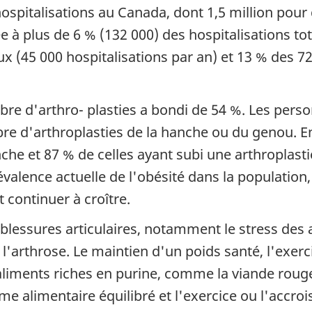
d'hospitalisations au Canada, dont 1,5 million po
ée à plus de 6 % (132 000) des hospitalisations tot
x (45 000 hospitalisations par an) et 13 % des 72
re d'arthro- plasties a bondi de 54 %. Les pers
mbre d'arthroplasties de la hanche ou du genou. 
nche et 87 % de celles ayant subi une arthroplas
évalence actuelle de l'obésité dans la populatio
t continuer à croître.
 blessures articulaires, notamment le stress des a
 l'arthrose. Le maintien d'un poids santé, l'exerc
liments riches en purine, comme la viande rouge 
me alimentaire équilibré et l'exercice ou l'accro