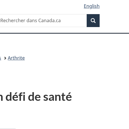
English
Recherche
echercher
Recherche
ans
anada.ca
s
Arthrite
 défi de santé