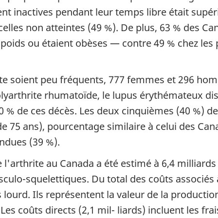
 inactives pendant leur temps libre était supér
elles non atteintes (49 %). De plus, 63 % des Ca
e poids ou étaient obèses — contre 49 % chez les
rite soient peu fréquents, 777 femmes et 296 h
olyarthrite rhumatoïde, le lupus érythémateux di
0 % de ces décès. Les deux cinquièmes (40 %) des
e 75 ans), pourcentage similaire à celui des Ca
ndues (39 %).
'arthrite au Canada a été estimé à 6,4 milliards 
ulo-squelettiques. Du total des coûts associés à l
s lourd. Ils représentent la valeur de la product
s coûts directs (2,1 mil- liards) incluent les fr