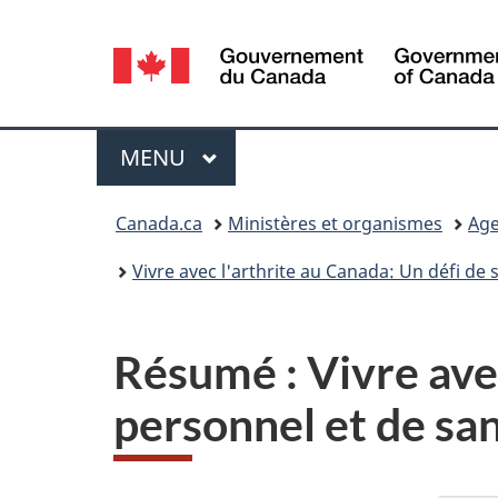
Sélection
de
la
Menu
MENU
PRINCIPAL
langue
Vous
Canada.ca
Ministères et organismes
Age
êtes
Vivre avec l'arthrite au Canada: Un défi de
ici :
Résumé : Vivre avec
personnel et de sa