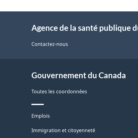
t
À
a
Agence de la santé publique 
propos
i
de
Contactez-nous
l
ce
s
site
Gouvernement du Canada
d
e
Toutes les coordonnées
l
Thèmes
Emplois
a
et
Immigration et citoyenneté
p