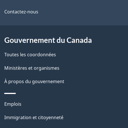
de
l
Contactez-nous
ce
s
site
d
Gouvernement du Canada
e
l
Toutes les coordonnées
a
Ministères et organismes
p
À propos du gouvernement
a
g
Thèmes
Emplois
et
e
Immigration et citoyenneté
sujets