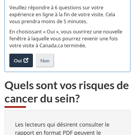
S
Veuillez répondre à 6 questions sur votre
d
expérience en ligne à la fin de votre visite. Cela
vous prendra moins de 5 minutes.
fi
En choisissant « Oui », vous ouvrirez une nouvelle
d
fenêtre à laquelle vous pourrez revenir une fois
votre visite à Canada.ca terminée.
vi
Oui
accéder
Non
(t
au
je
.
sondage.
ne
d
Quels sont vos risques de
veux
pas
cancer du sein?
participer
au
sondage
du
site
Les lecteurs qui désirent consulter le
web,
rapport en format PDF peuvent le