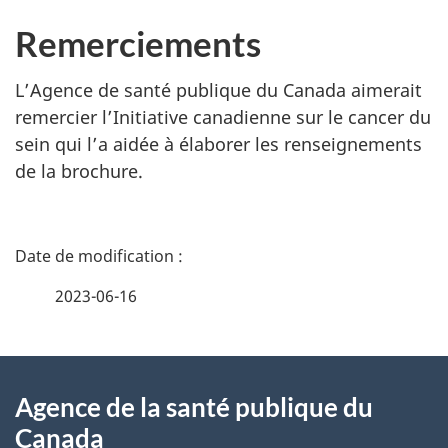
Remerciements
L’Agence de santé publique du Canada aimerait
remercier l’Initiative canadienne sur le cancer du
sein qui l’a aidée à élaborer les renseignements
de la brochure.
D
é
2023-06-16
t
À
a
Agence de la santé publique du
propos
i
Canada