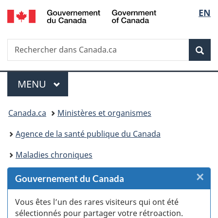
/
Sélec
EN
Passer
Passer
Passer
Passer
Government
au
au
à
à
de
of
Gestionnaire
contenu
«
la
Canada
Recherche
Rechercher
des
principal
Au
version
Rec
la
dans
Invitations
sujet
HTML
Canada.ca
du
simplifiée
langu
Menu
gouvernement
MENU
PRINCIPAL
»
Vous
Canada.ca
Ministères et organismes
êtes
Agence de la santé publique du Canada
ici :
Maladies chroniques
×
F
Gouvernement du Canada
:
Vous êtes l’un des rares visiteurs qui ont été
sélectionnés pour partager votre rétroaction.